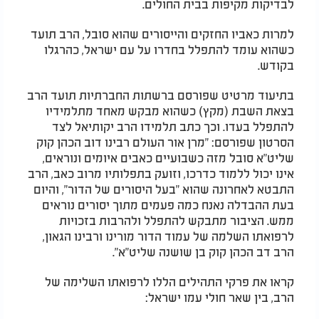
לבדיקות מקיפות בבית החולים.
למרות כאביו החזקים והייסורים שהוא סובל, הרב תועד
כשהוא עומד להתפלל בחדרו על עם ישראל, כהרגלו
בקודש.
בתיעוד מרטיט שפורסם ברשתות החברתיות תועד הרב
בצאת השבת (מקץ) כשהוא מבקש מאחד מתלמידיו
להתפלל בעדו. וכך כתב תלמידו הרב יקותיאל לצד
הסרטון שפורסם: "מרן אור העולם רבינו דוב הכהן קוק
שליט"א סובל מזה כשבועיים כאבים איומים ונוראים,
אינו יכול ללמוד כדרכו, וזועק בתפלותיו מרוב כאב, הרב
התבטא לאחרונה שהוא "בעל היסורים של הדור", והיום
בעת ההבדלה נאנח כמה פעמים מתוך יסורים נוראים
ממש. הציבור מתבקש להתפלל ולהרבות בזכויות
לרפואתו השלמה של עמוד הדור מורינו ורבינו הגאון,
הרב דב הכהן קוק בן שושנה שליט"א".
קראו את פרקי התהילים הללו לרפואתו השלימה של
הרב, בין שאר חולי עמו ישראל: