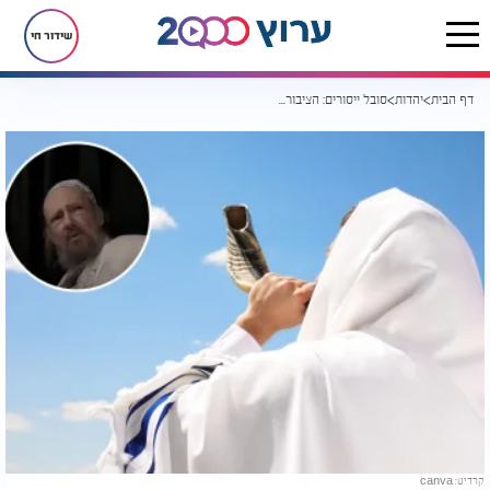
שידור חי
דף הבית
יהדות
סובל ייסורים: הציבור מתבקש להעתיר בתפילות לרפואת הגר"ד קוק
קרדיט: canva