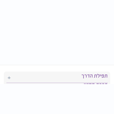
תפילת הדרך
ברכת המזון
יהדות
סידור תפילה
בריאות