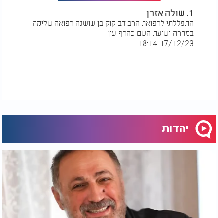
יֹאמַר אֹיְבִי יְכָלְתִּיו צָרַי יָגִילוּ כִּי אֶמּוֹט. (ו) וַאֲנִי בְּחַסְדְּךָ
1. שולה אזרן
בָטַחְתִּי יָגֵל לִבִּי בִּישׁוּעָתֶךָ אָשִׁירָה לַיהוָה כִּי גָמַל עָלָי.
התפללתי לרפואת הרב דב קוק בן שושנה רפואה שלימה
במהרה ישועת השם כהרף עין
17/12/23 18:14
יהדות