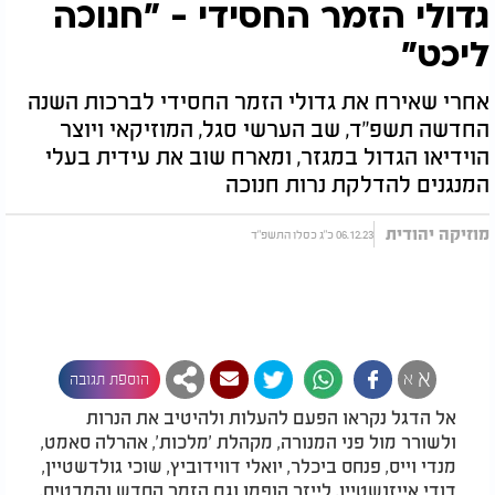
גדולי הזמר החסידי - "חנוכה
ליכט"
אחרי שאירח את גדולי הזמר החסידי לברכות השנה
החדשה תשפ"ד, שב הערשי סגל, המוזיקאי ויוצר
הוידיאו הגדול במגזר, ומארח שוב את עידית בעלי
המנגנים להדלקת נרות חנוכה
מוזיקה יהודית
06.12.23 כ"ג כסלו התשפ"ד
א
א
הוספת תגובה
אל הדגל נקראו הפעם להעלות ולהיטיב את הנרות
ולשורר מול פני המנורה, מקהלת 'מלכות', אהרלה סאמט,
מנדי וייס, פנחס ביכלר, יואלי דווידוביץ, שוכי גולדשטיין,
דודי אייזנשטיין, לייזר הופמן וגם הזמר החדש והמבטיח,