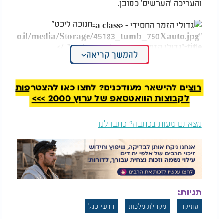
והעריכה 'הערשיס' כמובן.
חנוכה ליכט"
v2000.co.il/media/Storage/45183_tumb_750Xauto.jpg"
title="גדולי הזמר החסידי - "חנוכה ליכט"" />
להמשך קריאה
גדולי הזמר החסידי - "חנוכה ליכט"
רוצים להישאר מעודכנים? לחצו כאן להצטרפות
לקבוצות הוואטסאפ של ערוץ 2000 >>>
מצאתם טעות בכתבה? כתבו לנו
תגיות:
מוזיקה
מקהלת מלכות
הרשי סגל