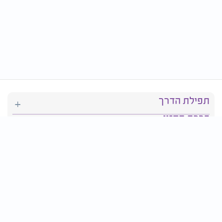
תפילת הדרך
ברכת המזון
יהדות
סידור תפילה
בריאות
חגים ומועדים