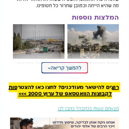
מה שהיא הייתה וכמובן שחרור כל חטופינו.
המלצות נוספות
חיסול הקומנדו של
שיבושי תנועה ברכבות
להמשך קריאה
חמאס - תיעוד רגעי
ובאיילון: חסימות ליליות
הדרמה
והפסקת שירות בקו
חיפה-תל אביב
רוצים להישאר מעודכנים? לחצו כאן להצטרפות
לקבוצות הוואטסאפ של ערוץ 2000 >>>
מצאתם טעות בכתבה? כתבו לנו