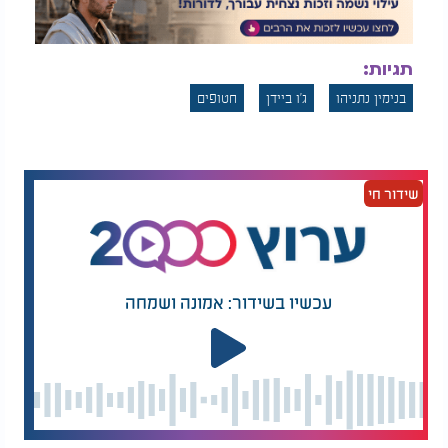
תגיות:
בנימין נתניהו
ג'ו ביידן
חטופים
שידור חי
עכשיו בשידור: אמונה ושמחה