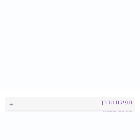
תפילת הדרך
ברכת המזון
יהדות
סידור תפילה