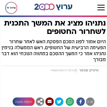
שידור חי
נתניהו מציג את המשך התכנית
דף הבית
חדשות
חדשות בארץ
נתניהו מציג את המשך התכנית לשחרור החטופים
לשחרור החטופים
היום אמור לפוג הסכם הפסקת האש לאחר שחרור
הפעימה הרביעית של החטופים, ראש הממשלה בנימין
נתניהו אמר כי המשך ההסכם במתווה הנוכחי הוא דבר
מבורך
איציק שכטר
27.11.23 י"ד כסלו התשפ"ד
א
א
הוספת תגובה