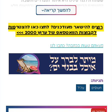
החטופים הביתה. צה״ל פועל באופן צמוד ובתיאום מלא
להמשך קריאה
עם הגופים הלאומיים והביטחוניים הרלוונטיים לצורך
עמידה במשימות אלה, ולא נרפה עד להשלמתן.
רוצים להישאר מעודכנים? לחצו כאן להצטרפות
לקבוצות הוואטסאפ של ערוץ 2000 >>>
מצאתם טעות בכתבה? כתבו לנו
תגיות:
חטופים
צה"ל
שידור חי