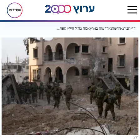
שידור חי
דף הבית
חדשות
חדשות בארץ
כוח צה"ל חילץ גופת חטופה מלב עזה
דו"צ