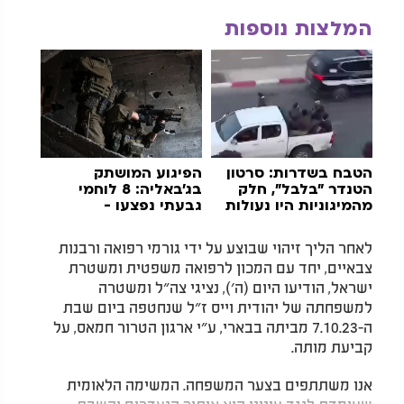
המלצות נוספות
הטבח בשדרות: סרטון
הפיגוע המושתק
הטנדר "בלבל", חלק
בג'באליה: 8 לוחמי
מהמיגוניות היו נעולות
גבעתי נפצעו -
והתקרית הוסתרה
לאחר הליך זיהוי שבוצע על ידי גורמי רפואה ורבנות
צבאיים, יחד עם המכון לרפואה משפטית ומשטרת
ישראל, הודיעו היום (ה׳), נציגי צה״ל ומשטרה
למשפחתה של יהודית וייס ז״ל שנחטפה ביום שבת
ה-7.10.23 מביתה בבארי, ע״י ארגון הטרור חמאס, על
קביעת מותה.
אנו משתתפים בצער המשפחה. המשימה הלאומית
שעומדת לנגד עינינו היא איתור הנעדרים והשבת