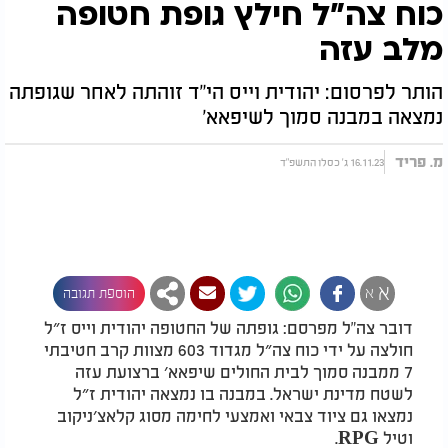
כוח צה"ל חילץ גופת חטופה
מלב עזה
הותר לפרסום: יהודית וייס הי"ד זוהתה לאחר שגופתה
נמצאה במבנה סמוך לשיפאא'
מ. פריד
16.11.23 ג' כסלו התשפ"ד
א
א
הוספת תגובה
דובר צה"ל מפרסם: גופתה של החטופה יהודית וייס ז״ל
חולצה על ידי כוח צה״ל מגדוד 603 מצוות קרב חטיבתי
7 ממבנה סמוך לבית החולים שיפאא׳ ברצועת עזה
לשטח מדינת ישראל. במבנה בו נמצאה יהודית ז״ל
נמצאו גם ציוד צבאי ואמצעי לחימה מסוג קלאצ׳ניקוב
וטיל RPG.