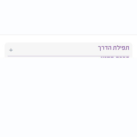
תפילת הדרך
ברכת המזון
יהדות
סידור תפילה
בריאות
חגים ומועדים