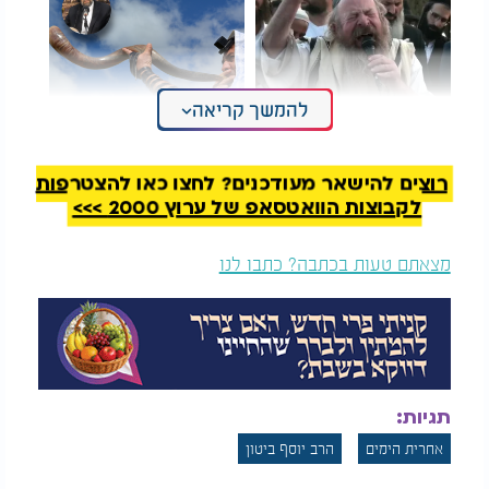
להמשך קריאה
צמרמורת: קבלת עול
מה יהיה שמו של
מלכות שמיים עם
המשיח? הרב עמנואל
המקובל הרב יעקב עדס
מזרחי חושף - אחרית
רוצים להישאר מעודכנים? לחצו כאן להצטרפות
הימים בערוץ 2000
לקבוצות הוואטסאפ של ערוץ 2000 >>>
מצאתם טעות בכתבה? כתבו לנו
תגיות:
אחרית הימים
הרב יוסף ביטון