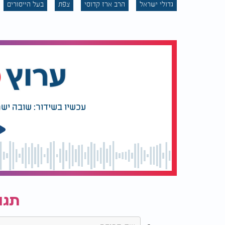
גדולי ישראל
הרב ארז קדוסי
צפת
בעל הייסורים
אחרי כן מדליקים נר לזכותו.
מפאת המצב הרב קדוסי רואה לנכון להביא
ראיה
להידבק בקדושתו, אך הדבר נמנע: יש להדליק נ
זכותם תגן עלינו, נזכה לבשורות נעימות וטובות
עכשיו בשידור: שובה ישר
תגו