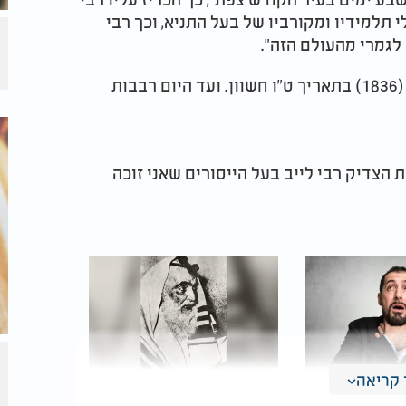
 תלמידיו ומקורביו של בעל התניא, וכך רבי
 לגמרי מהעולם הזה".
בעל הייסורים, רבי לייב, הסתלק בשנת ה'תרצ"ז (1836) בתאריך ט"ו חשוון. ועד היום רבבות
ות הצדיק רבי לייב בעל הייסורים שאני זוכה
קריאה
להיחנק":
הבבא סאלי אמר עליו: