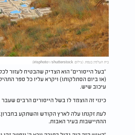
בית העלמין בצפת. (צילום: irisphoto1/shutterstock)
"בעל הייסורים" הוא הצדיק שהבטיח לעזור לכל
(או ביום הסתלקותו) ויקרא עליו כל ספר התהיל
עיכוב שיש.
כינוי זה הוצמד לו בשל הייסורים הרבים שעבר ב
לעת זקנתו עלה לארץ הקודש והשתקע בחברון, 
ההתיישבות בעיר האבות.
"האיש הזה היה גדול בתורה וירא ה' ונפטר זקן 