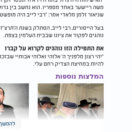
משה ריישער באחד מספריו. הוא נחשב בין גדולי
שניאור זלמן מלאדי אמר: "רבי לייב היה מופשט
נוהגים לפקוד את ציונו שבבית העלמין בצפת.
את התפילה הזו נוהגים לקרוא על קברו
"יהי רצון מלפניך ה' אלוהי ואלוהי אבותיי שבזכ
להיות במחיצת הצדיק רחם עלי.
המלצות נוספות
להמשך 
צדיקי הדור התקבצו על יד
"היה עליכם 