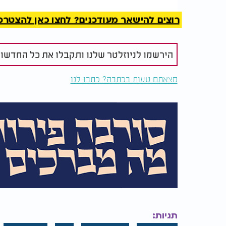
מיטתו של זקן המקובלים
הברכה של ר
זלמן אוירבך
רוצים להישאר מעודכנים? לחצו כאן להצטרפות ל
"אנא ה' זכני למידת השפלות והענוה שחס ושלום
הירשמו לניוזלטר שלנו ותקבלו את כל החדשו
ואעבוד אותך בתמימות.
מצאתם טעות בכתבה? כתבו לנו
"ותיתן לי ברחמיך הטהורה יראת - שמים אמיתי
מופשט מהגשמיות מהעולם הזה לגמרי שכל חשקי
"וזכני להיות מאלה שמקדשים את שמך בעולם ו
בביטול מוחלט. אנא ה' ברחמיך הרבים תיתן לי 
ותצילני מן הייסורים אפילו שהם באים לכפר על ע
בייסורים שבתורה בדביקות ובעמל, שאהיה תמיד
לעבוד אותך אמן.
"ותשלח רפואה שלימה לכל חולי עמך בית ישראל 
טובה מידך המלאה, הרחבה, העשירה והפתוחה. 
(מקורות: "הצדיקים חיים", ספר אור הגליל)
תגיות: