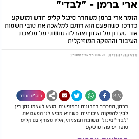
ארי ברמן - "לבדי"
הזמר ארי ברמן משחרר סינגל קליפ חדש ומושקע
כדרכו, כשהפעם הוא רותם למלאכה את טובי השמות
אור סעדון על הלחן ואהרל'ה נחשוני על מלאכת
העיבוד וההפקה המוזיקלית
מוזיקה יהודית
10.09.23 כ"ד אלול התשפ"ג
א
א
הוספת תגובה
ברמן, המככב בחתונות ובמופעים, מוצא לעצמו זמן בין
לבין להפקות איכותיות, כשהוא מביא לנו הפעם את
"לבדי" סינגל משובח ועוצמתי, אליו מצורף גם קליפ
סופר יפיפה ומושקע