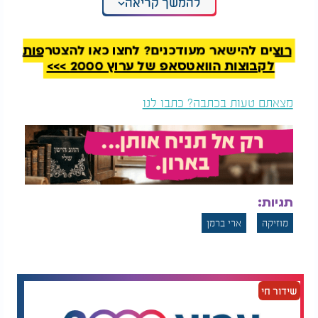
להמשך קריאה
ארי ברמן - "לבדי"
רוצים להישאר מעודכנים? לחצו כאן להצטרפות
לקבוצות הוואטסאפ של ערוץ 2000 >>>
מצאתם טעות בכתבה? כתבו לנו
תגיות:
מוזיקה
ארי ברמן
שידור חי