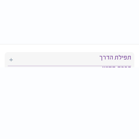
תפילת הדרך
ברכת המזון
יהדות
סידור תפילה
בריאות
חגים ומועדים