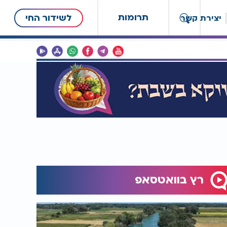
תרומות
לשידור החי
יצירת קשר
רץ בוואטסאפ