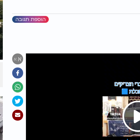
הוספת תגובה
א
א