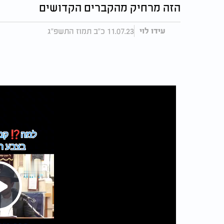
הזה מרחיק מהקברים הקדושים
11.07.23 כ"ב תמוז התשפ"ג
עידו לוי
Play