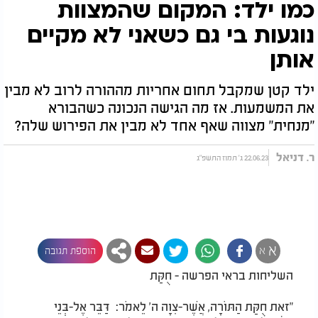
כמו ילד: המקום שהמצוות
נוגעות בי גם כשאני לא מקיים
אותן
ילד קטן שמקבל תחום אחריות מההורה לרוב לא מבין
את המשמעות. אז מה הגישה הנכונה כשהבורא
"מנחית" מצווה שאף אחד לא מבין את הפירוש שלה?
ר. דניאל
22.06.23 ג' תמוז התשפ"ג
א
א
הוספת תגובה
השליחות בראי הפרשה - חֻקַּת
"זאת חֻקַּת הַתּוֹרָה, אֲשֶׁר-צִוָּה ה' לֵאמֹר: דַּבֵּר אֶל-בְּנֵי