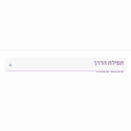
תפילת הדרך
ברכת המזון
יהדות
סידור תפילה
בריאות
חגים ומועדים