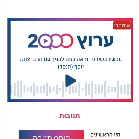
תמיד לתפוס למה נגזר עלינו לעבור את המסע הזה,
ודווקא בדרך הזאת?".
את כל התמונה לא נוכל לראות, וגם לא נוכל להבין מה
שידור חי
הסיבה שהקב"ה בחר עבורנו את המסלול הזה. רק נוכל
לצאת מנקודת הנחה שהוא יתברך אוהב אותנו ורוצה
להרעיף עלינו רק שפע וטוב. ועלינו להתחזק באמונה
ולהמשיך במסע חיינו.
עכשיו בשידור: וראה בנים לבניך עם הרב יצחק
מדוע הדברים קורים לנו כך? ומה החלק שלנו פה?
יוסף (הנכד)
לכל מעשה שלנו יש תוצאה, וכן כל מה שאנו חושבים,
מדברים ועושים. כגלגל חוזר, הכל יכול לחזור אלינו.
בשלב מוקדם או מאוחר בחיים. אנחנו אחראים במידה
מסוימת על "הגורל" שלנו, ועל מצבנו.
לכן, אם נהיה בתדר של חשיבה אופטימית, פרגון ואהדה
תגובות
לסביבה, נוכל למשוך לחיינו שפע, ברכה והצלחה. ואילו
אם נהיה בתלונות, בתחושת התקרבנות, ורצון רק לומר
לעצמנו את כל התכונות שאנו לא טובים בהם - אחרי אלו
היו הראשונים
הוסף תגובה