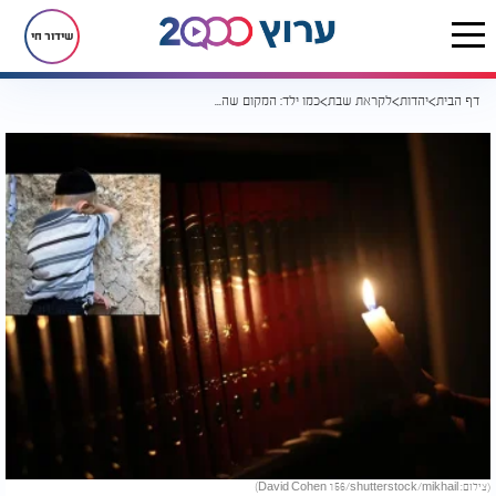
שידור חי
דף הבית
יהדות
לקראת שבת
כמו ילד: המקום שהמצוות נוגעות בי גם כשאני לא מקיים אותן
(צילום: David Cohen 156/shutterstock/mikhail)