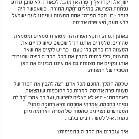
יִשְׂרָאֵל, וְיִקְחוּ אֵלֶיךָ פָרָה אֲדֻמָּה...". לכאורה, לא מובן מדוע
נפתחת הפרשה, במילים "חֻקת התורה", כשאפשר היה
לומר - זו "חֻקת הפרה". אחת המצוות שניתנו לעם ישראל
ללא טעם, היא פרה אדומה.
באופן תמוה, דווקא הפרה הזו מטהרת טמאים ומטמאת
טהורים. מלמדים אותנו חז"ל שכשם שיש לקיים את
המצווה הזו כחוק בלי טעם - כך יש לקיים את שאר
המצוות, בלי לנסות להבין את הכל. הקב"ה רוצה שנעבוד
אותו ונקיים את מצוותיו גם אם איננו מבינים את הפן
השכלי של המצווה.
שלמה המלך, החכם מכל אדם, רצה להבין את הסוד של
מצוות פרה אדומה. למרות כל החוכמות שנמצאות
באמתחתו - הוא לא הצליח לפרשהּ, ועל כך אמר: "כָּל זֹה
נִסִּיתִי בַחָכְמָה, אָמַרְתִּי אֶחְכָּמָה וְהִיא רְחוֹקָה מִמֶּנִּי".
המפרשים מציינים שהסוד של הפרה האדומה ניתן
כמתת א-ל למשה רבינו בלבד.
איך עובדים את הקב"ה בתמימות?