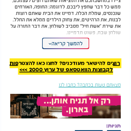
ממש כל דבר שחפץ ליבכם. לדוגמה: החופה, האורחים
שנכנסים, שמלת הכלה. דמיינו את הבית שאתם רוצות
לבנות, את הרהיטים, את צחוק הילדים ממלא את החלל.
את שירת "אשת חיל" מסביב לשולחן, את דבר התורה על
שולחן שבת. פשוט תדמיינו.
להמשך קריאה
2. סוד הדיבור:
"ימלא פי תהילתך כל היום תפארתך": עלינו לזכור תמיד
רוצים להישאר מעודכנים? לחצו כאן להצטרפות
שיש לנו אבא ששומע אותנו, כי אנו בניו ובנותיו של מלך
לקבוצות הוואטסאפ של ערוץ 2000 >>>
מלכי המלכים. דברו עם הקרובים שלכם, תבקשו
שיזכירו אתכם בתפילותיהם. זו דרך נכונה שנקראת
"השתדלות". פשוט לבקש!
מצאתם טעות בכתבה? כתבו לנו
כך גם הסביבה תדע על הרצון שלכם, ומי יודע? אולי
הישועה שלכם תגיע דרך השכנה מלמטה או אולי
מהחבר לעבודה - או שמא מקרוב משפחה שלא
שמעתם ממנו הרבה זמן? וכמובן, לא לשכוח, הכניסו
ללקסיקון שלכם באופן קבוע את שמו של הקב"ה: "אם
תגיות:
ירצה ה'", "בעזרת ה'!". זה המפתח להצלחה.