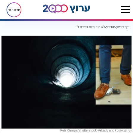
שידור חי
דף הבית
יהדות
לא טוב היות האדם לבדו: שלוש עצות כיצד להגיע בשמחה לחופה
(צילום: Petr Klempa/shutterstock/Arkady and kosty)