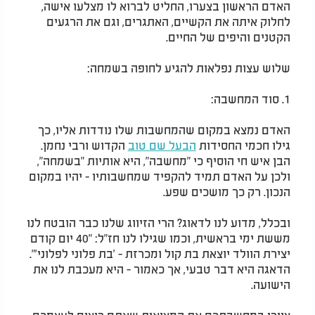
האדם הראשון בצערו, החליט לברוא לו מצלעו אישה,
לחלוק איתה את הקשיים, האתגרים, וגם את הרגעים
הקטנים והיפים של החיים.
שלוש עצות נפלאות להגיע לחופה בשמחה:
1. סוד המחשבה:
האדם נמצא במקום שהמחשבות שלו נודדות אליו, כך
גילו חכמי החסידות
הבעל שם טוב
הקדוש ורבי נחמן.
הבן איש חי הוסיף כי "מחשבה", היא אותיות "בשמחה",
ולכן על האדם תמיד להקפיד שמחשבותיו - יהיו במקום
הנכון. רק כך מושכים שפע.
ובכלל, מדוע לנו לדאוג? הרי הזיווג שלנו כבר הובטח לנו
מששת ימי בראשית, וכמו שגילו לנו חז"ל: "40 יום קודם
יצירת הוולד יוצאת בת קול ומכרזת - 'בת פלוני לפלוני'".
הדאגה היא דבר טבעי, אך כאמור - היא מעכבת לנו את
הישועה.
ציירו במחשבתכם את המציאות שאתם רוצים לעצמכם,