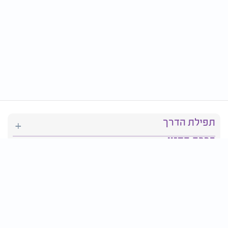
תפילת הדרך
ברכת המזון
יהדות
סידור תפילה
בריאות
חגים ומועדים