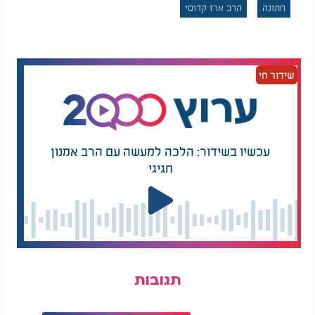
חתונה
הרב ארז קדוסי
3. סוד המעשה:
"אין מזווגין לו לאדם אלא לפי מעשיו", אומרים לנו חז"ל.
שידור חי
כלומר, כל פעולה - רוחנית וגשמית - משפיעה על הזיווג
העתידי שלנו. הכל בזכות דבר אחד: "תפילה". להתפלל
לבורא עולם לזכות למציאת הזיווג, מתוך רצון להקים
בית. המילה "רצון" היא אותיות "צינור" הרצונות מקשרים
אותנו לכל הישועות, והעיקר לבקש שידוך מוצלח, ללא
עכשיו בשידור: הלכה למעשה עם הרב אמנון
שום בלבולים ויצר הרע, אלא מתוך קדושה וטהרה.
חגיגי
המלצות נוספות
תגובות