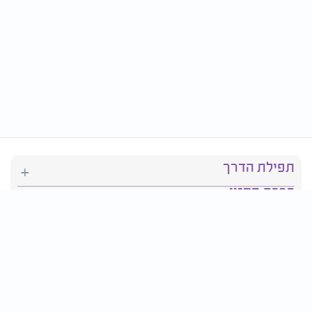
תפילת הדרך
ברכת המזון
יהדות
סידור תפילה
בריאות
חגים ומועדים