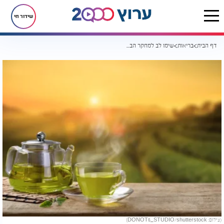
שידור חי
דף הבית
בריאות
שימו לב למחקר הבא: מומחה מזהיר מצריכה גבוהה של תה ירוק
(צילום: DONOT6_STUDIO/shutterstock)