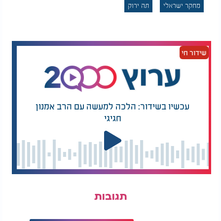
עם זאת, הצטברו עדויות ממקרים שונים ברחבי העולם
מחקר ישראלי
תה ירוק
על אנשים שחלו בדלקת בכבד לאחר צריכה מוגברת של
תה ירוק".
עוד הוא הוסיף: "רק לאחרונה נתקלנו במקרה של מטופל
שידור חי
בן 23 אשר נהג לשתות 2-3 כוסות תה ירוק בכל יום, ותוך
חודש הדרדר למצב שבו נדרש לעבור השתלת כבד.
זוהי רק דוגמא נוספת לכך שאנשים שצורכים את
המוצרים הללו צריכים להיות ערים לאפשרות של
סיבוכים ולהתייעץ עם הרופא המשפחה אם יופיעו
עכשיו בשידור: הלכה למעשה עם הרב אמנון
סימפטומים חשודים".
חגיגי
תגובות