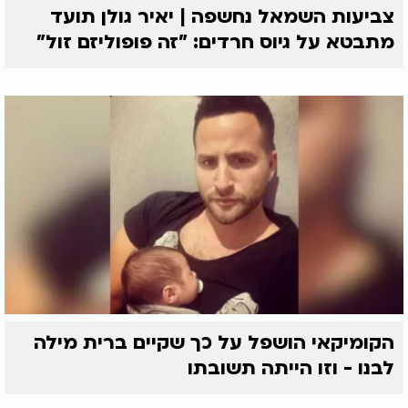
צביעות השמאל נחשפה | יאיר גולן תועד
מתבטא על גיוס חרדים: "זה פופוליזם זול"
הקומיקאי הושפל על כך שקיים ברית מילה
לבנו - וזו הייתה תשובתו