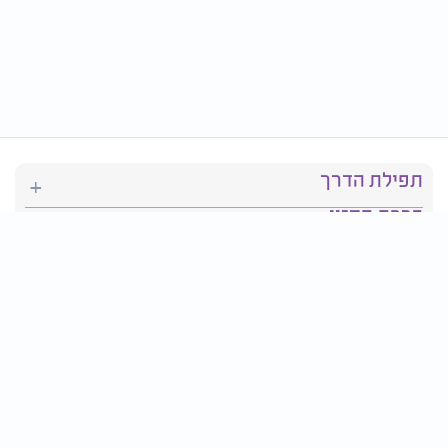
תפילת הדרך
ברכת המזון
יהדות
סידור תפילה
בריאות
חגים ומועדים