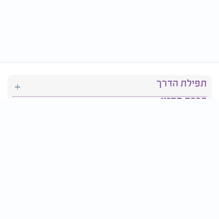
תפילת הדרך
ברכת המזון
יהדות
סידור תפילה
בריאות
חגים ומועדים