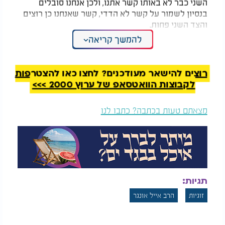
השני כבר לא באותו קשר אתנו, ולכן אנחנו סובלים
בנסיון לשמור על קשר לא הדדי, קשר שאנחנו כן רוצים
והצד השני פחות.
להמשך קריאה
המלצות נוספות
רוצים להישאר מעודכנים? לחצו כאן להצטרפות
לקבוצות הוואטסאפ של ערוץ 2000 >>>
מצאתם טעות בכתבה? כתבו לנו
5 שיטות קלות להפחתת
איך נתמודד עם התקף
לחץ - כך תחזירו את
חרדה?
השלווה לחיים שלכם
כשאנחנו קולטים את הנקודה הזו, אז מתחיל שלב
'הקבלה' לקבל את המצב, זה שלב קשה מאד.
תגיות:
זוגיות
הרב אייל אונגר
שלב של 'קבלת ההיפרדות'.
בשלב הזה יש כעסים תסכולים אכזבות, הרגשה של אי