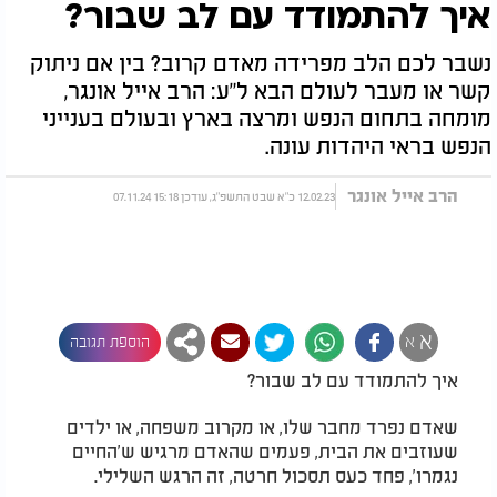
איך להתמודד עם לב שבור?
נשבר לכם הלב מפרידה מאדם קרוב? בין אם ניתוק
קשר או מעבר לעולם הבא ל"ע: הרב אייל אונגר,
מומחה בתחום הנפש ומרצה בארץ ובעולם בענייני
הנפש בראי היהדות עונה.
הרב אייל אונגר
12.02.23 כ"א שבט התשפ"ג, עודכן 15:18 07.11.24
א
א
הוספת תגובה
איך להתמודד עם לב שבור?
שאדם נפרד מחבר שלו, או מקרוב משפחה, או ילדים
שעוזבים את הבית, פעמים שהאדם מרגיש ש'החיים
נגמרו', פחד כעס תסכול חרטה, זה הרגש השלילי.