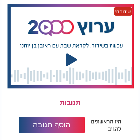
צדק
אחר כך מגיע שלב המצב רוח המדוכדך. ולכן צריכים
שידור חי
מצד אחד להכיר את התהליכים ולא להיאבק בהם יותר
מידי, כלומר לתת לעצמנו להיות עצובים מתוסכלים,
לתת לרגש להיות.
לחוות אותו וכך כמו היינו אומרים 'לסיים אתו'.
עכשיו בשידור: לקראת שבת עם ראובן בן יוחנן
לדבר עם אחרים על הכאב גם יכול לעזור כדי 'לסיים עם
הכאב'.
אחר כך מגיע שלב הריפוי
השלב בו צוברים חוויות חדשות.
לצור חוויות חדשות זו הדרך שבה אנחנו מלמדים את
עצמנו שיש 'חיים אחרי הפרידה'.
תגובות
גם חשוב מאד להקפיד על הרגלי שגרה בריאים.
היו הראשונים
הוסף תגובה
להגיב