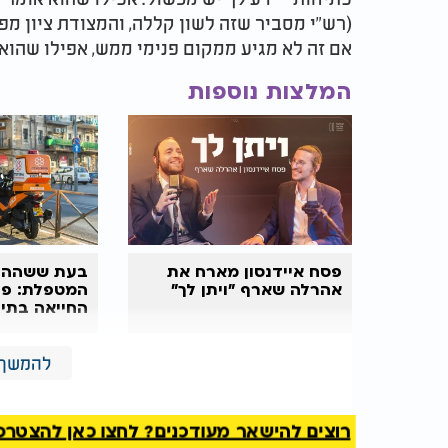
(רש"י מסביר שזה לשון קללה, והמצודת ציון מ
אם זה לא מגיע ממקום פנימי ממש, אפילו שהוא 
המלצות נוספות
פסח איידנסון מארח את
בעת ששהה 
אהרלה שארף "ויתן לך"
המטפלת: פע
החייאה בתינ
את הכרתו
להמשך 
היה תלמיד אחד שאמר להגר"א שבזמן שאתה דרש
משמאלך. הגאון הסתכל עליו למשך דקה ואמר, ה
במידותיו, ולכן הוא רואה את זה לא בחלון כל כך 
רוצים להישאר מעודכנים? לחצו כאן להצטרפות ל
הגר"א אומר שאותו תלמיד צודק, ועל כל זה עדיין