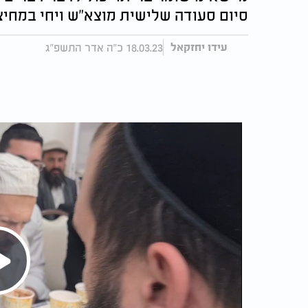
סיום סעודה שלישית מוצא"ש ויחי במחיצ
18.03.23 כ"ה אדר התשפ"ג
עידו יחזקאל
Play