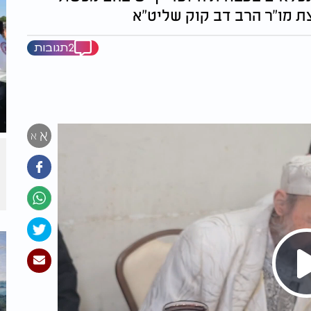
ת מו"ר הרב דב קוק שליט"א
2תגובות
א
א