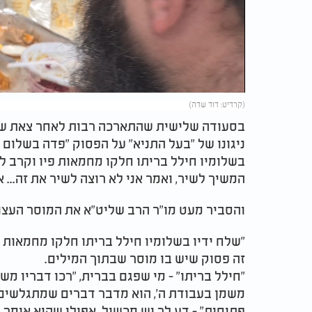
Video
(קרדיט: דוד שדה)
בסעודה שלישית שהתארכה רבות לאחר צאת שבת
ניגונו של "בעל התניא" על הפסוק "פדה בשלום 
בשלומיו חילל בריתו חלקו מחמאות פיו וקרב לי
המשיך לשיר, ואמר אני לא רוצה לשיר את זה... א
והסביר מעט מו"ר הרב שליט"א את המוסר העצ
"שלח ידיו בשלומיו חילל בריתו חלקו מחמאות פ
זה פסוק שיש בו מוסר שבתוך המילים.
"חילל בריתו" - מי שפגם בברית, "רכו דבריו מש
משמן בעבודת ה', הוא מדבר דברים שמתגלשים 
פתיחות" - דע לך יש מכשול. אפילו שהוא אומר