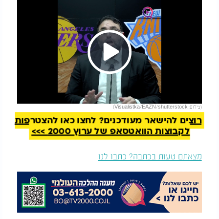
Play
להמשך קריאה
(צילום: Visualistka/EAZN/shutterstock)
Video
רוצים להישאר מעודכנים? לחצו כאן להצטרפות
לקבוצות הוואטסאפ של ערוץ 2000 >>>
מצאתם טעות בכתבה? כתבו לנו