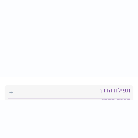
תפילת הדרך
ברכת המזון
יהדות
סידור תפילה
בריאות