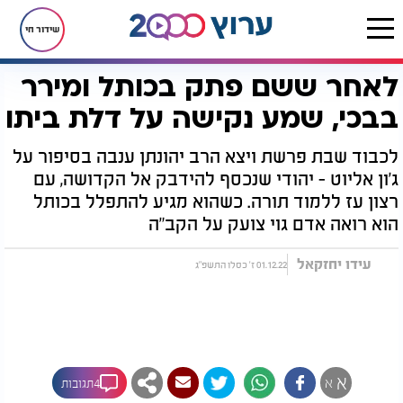
שידור חי
לאחר ששם פתק בכותל ומירר
דף הבית
יהדות
לקראת שבת
לאחר ששם פתק בכותל ומירר בבכי, שמע נקישה על דלת ביתו
בבכי, שמע נקישה על דלת ביתו
לכבוד שבת פרשת ויצא הרב יהונתן ענבה בסיפור על
ג'ון אליוט - יהודי שנכסף להידבק אל הקדושה, עם
רצון עז ללמוד תורה. כשהוא מגיע להתפלל בכותל
הוא רואה אדם גוי צועק על הקב"ה
עידו יחזקאל
01.12.22 ז' כסלו התשפ"ג
א
א
4תגובות