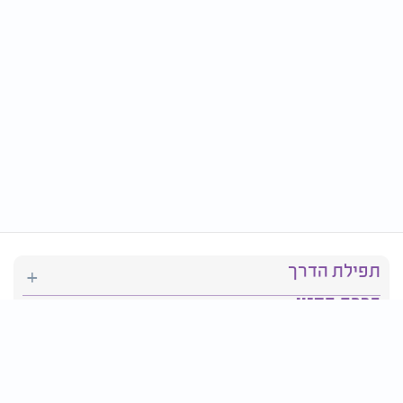
תפילת הדרך
ברכת המזון
יהדות
סידור תפילה
בריאות