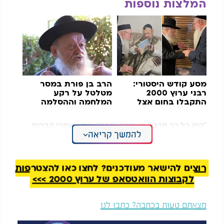
המלצות נוספות
מסע קודש היסטורי:
הרב בן פורת במסר
רבני ערוץ 2000
מטלטל על רקע
התקבלו בחום אצל
המלחמה וההסלמה
גדולי ישראל
בצפון
"היה כל כך מרגש השמחה והריקודים שאחרי הברית,
להמשך קריאה
לראות את הניצוץ היהודי שחיכה עד שסוף סוף נכנס
בבריתו של אברהם אבינו".
רוצים להישאר מעודכנים? לחצו כאן להצטרפות
לקבוצות הוואטסאפ של ערוץ 2000 >>>
מצאתם טעות בכתבה? כתבו לנו