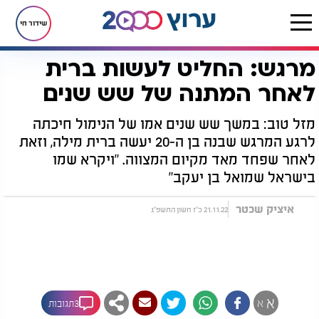
שידור חי
מרגש: החליט לעשות ברית
דף הבית
יהדות
מרגש: החליט לעשות ברית לאחר המתנה של שש שנים
לאחר המתנה של שש שנים
מזל טוב: במשך שש שנים אמו של הנימול חיכתה
לרגע המרגש שבנה בן ה-20 יעשה ברית מילה, וזאת
לאחר שפחד מאד מקיום המצווה. "ויקרא שמו
בישראל שמואל בן יעקב"
איציק שכטר
21.11.22 כ"ז חשון התשפ"ג
א
א
3תגובות