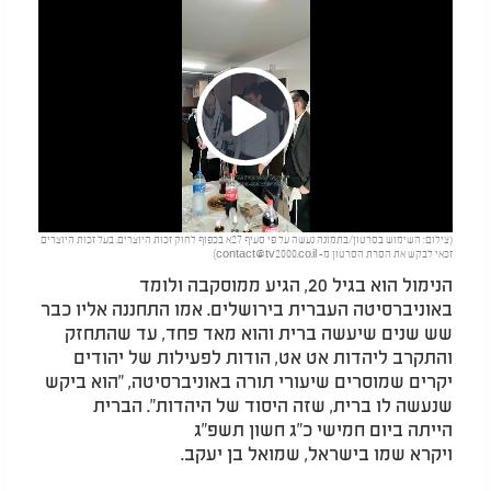
Play
(צילום: השימוש בסרטון/בתמונה נעשה על פי סעיף 27א בכפוף לחוק זכות היוצרים. בעל זכות היוצרים
Video
זכאי לבקש את הסרת הסרטון מ-
contact@tv2000.co.il
)
הנימול הוא בגיל 20, הגיע ממוסקבה ולומד
באוניברסיטה העברית בירושלים. אמו התחננה אליו כבר
שש שנים שיעשה ברית והוא מאד פחד, עד שהתחזק
והתקרב ליהדות אט אט, הודות לפעילות של יהודים
יקרים שמוסרים שיעורי תורה באוניברסיטה, "הוא ביקש
שנעשה לו ברית, שזה היסוד של היהדות". הברית
הייתה ביום חמישי כ"ג חשון תשפ"ג
ויקרא שמו בישראל, שמואל בן יעקב.