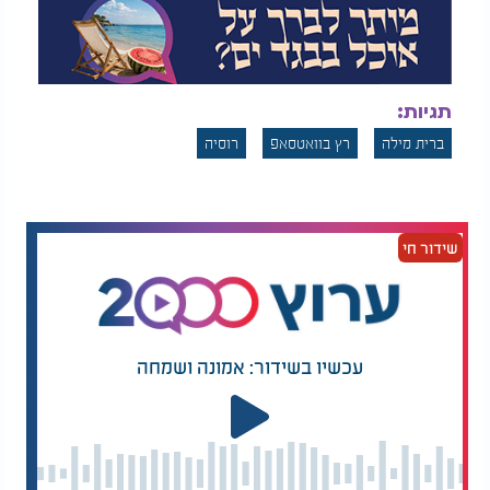
תגיות:
ברית מילה
רץ בוואטסאפ
רוסיה
שידור חי
עכשיו בשידור: אמונה ושמחה