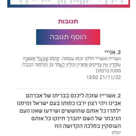
תגובות
הוסף תגובה
3. אנייי
אשרייו ואשריי חלקו. זכות עצומה. ​ מָקוֹם שֶׁבַּעֲלֵי תְּשׁוּבָה
עוֹמְדִין אֵין צַדִּיקִים גְּמוּרִין יְכוֹלִין לַעֲמֹד בּוֹ. (תלמוד הבבלי,
מסכת ברכות)
21/11/22 13:50
2. אשרייו שזכה ליכנס בבריתו של אברהם
אבינו ויהי רצון ירבו כמותו בעם ישראל ומימנו
ילמדו כל אותם שחוששים ושידעו שאנו העם
הניבחר של השם יתברך חיזקו כל אותם
העוסקין במלכה הקדושה הזו
יצחק