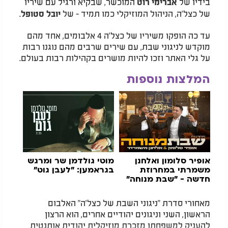
בידיו של
המוכשר, שבקיא ורגיל עם שיריו
אברימי רוט
של כצל'ה, הניהול המוזיקלי כמו תמיד - של
.
יובל סטופל
עד כה הופקו משיריו של כצל'ה 4 אלבומים, אחד מהם
מוקדש לניגוני שבת, עם שירים שרבים מהם נוגנו רבות
על גלי האתר וזכו להיות מושרים בקהילות רבות בעולם.
המלצות נוספות
אופיר סלומון ואלחנן
מוטי גולדמן שר ומרגש
משמרתי במחרוזת
בגראמען: "לעבן גוט"
חדשה - "שבת מנוחה"
מאחורי סדרת "ניגוני השבת של כצל'ה" האלבום
הראשון, השני וניגונים יהודיים אחרים, הוא הרצון
להעניק למשפחתו מזכרת מוזיקלית יהודית אותנטית