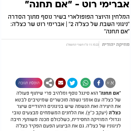
אברימי רוט - "אם תחנה"
המלחין והיוצר הפופולארי בשיר נוסף מתוך הסדרה
"ניגוני השבת של כצל'ה 2" | אברימי רוט שר כצל'ה:
"אם תחנה"
מוזיקה יהודית
11.10.22 ט"ז תשרי התשפ"ג
א
א
הוספת תגובה
הוא סינגל נוסף ומלהיב פרי שיתוף פעולה
"אם תחנה"
של כצל'ה עם אומני נשמה מוכשרים שמיטיבים לבטא
את היצירה ואת הנשמה שיש בניגונים היהודיים שיצר
(יעקב כ"ץ). את הלחנים המשמחים מבצעים טובי
כצל'ה
וגדולי המוזיקה החסידית, כשלכולם מכנה משותף: חיבה
לניגוניו של כצל'ה. גם את הביצוע הפעם הפקיד כצל'ה