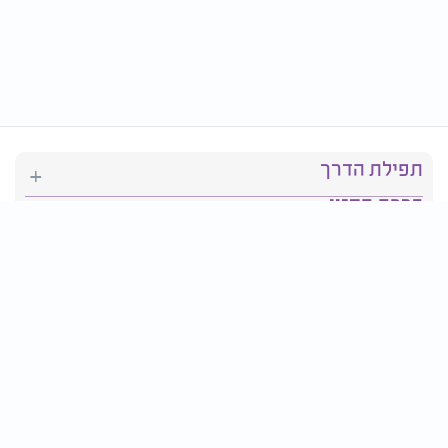
תפילת הדרך
ברכת המזון
יהדות
סידור תפילה
בריאות
חגים ומועדים