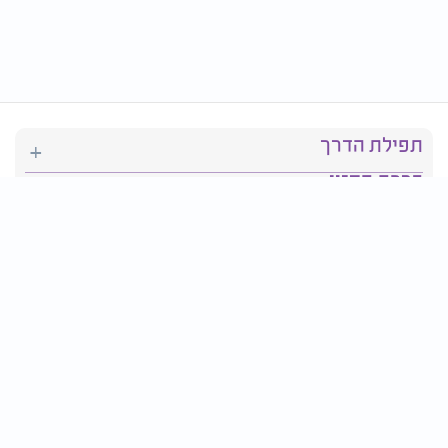
תפילת הדרך
ברכת המזון
יהדות
סידור תפילה
בריאות
חגים ומועדים