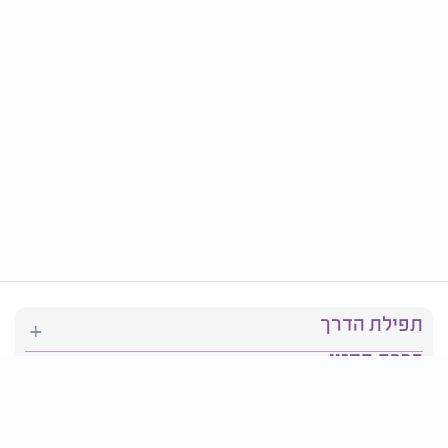
תפילת הדרך
ברכת המזון
יהדות
סידור תפילה