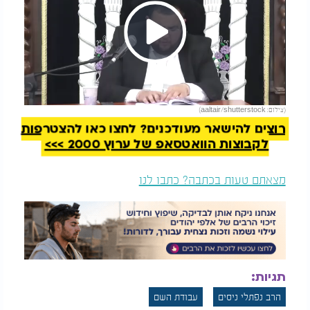
Play
להמשך קריאה
(צילום: aaltair/shutterstock)
Video
רוצים להישאר מעודכנים? לחצו כאן להצטרפות
לקבוצות הוואטסאפ של ערוץ 2000 >>>
מצאתם טעות בכתבה? כתבו לנו
תגיות:
הרב נפתלי ניסים
עבודת השם