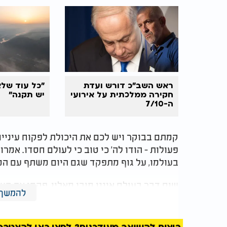
ראש השב"כ דורש ועדת
"כל עוד שלא
חקירה ממלכתית על אירועי
יש תקנה"
ה-7/10
קמתם בבוקר ויש לכם את היכולת לפקוח עיניים,
פעולות - הודו לה' כי טוב כי לעולם חסדו. אמר
בעולמו, על גוף מתפקד שגם היום משתף עם המ
שום דבר בעולם איננו מובן מאליו, פקחו את העי
להמשך 
הפשוטים של החיים - ואמרו תודה. מה שעבורכם
ומלואו. היו אסירי תודה, הרימו ראש ושאו תפילה