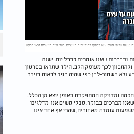
(צילום: Izzet Safer/shutterstock/chomplearn/השימוש בסרטון/בתמונה נעשה על פי סעיף 27א בכפוף לחוק זכות היוצרים. בעל זכות היוצרים זכאי לבקש
 ובברכות שאנו אומרים כבכל יום, ישנה
 ולהתכוון לכך מעומק הלב. הילד שתראו בסרטון
בע ולא בשחור-לבן כפי שהיה רגיל לראות בעבר
חכמה ומדויקת המתפקדת באופן יוצא מן הכלל.
שאנו מברכים בבוקר, מבלי משים אנו 'מדלגים'
שמעות עומדת מאחוריה, שהרי אף אחד אינו