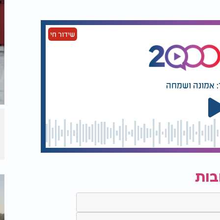
שידור חי
: אמונה ושמחה
בות