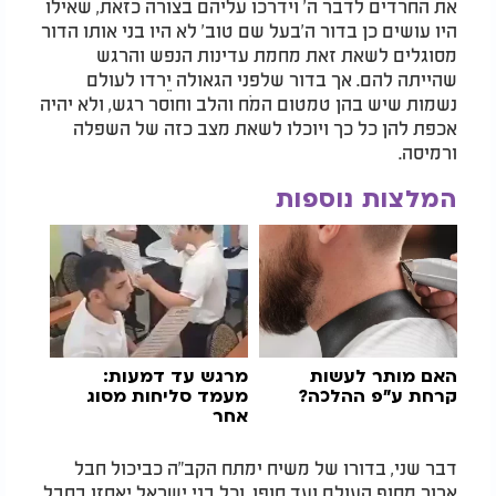
את החרדים לדבר ה' וידרכו עליהם בצורה כזאת, שאילו
היו עושים כן בדור ה'בעל שם טוב' לא היו בני אותו הדור
מסוגלים לשאת זאת מחמת עדינות הנפש והרגש
שהייתה להם. אך בדור שלפני הגאולה יֵרדו לעולם
נשמות שיש בהן טמטום המֹח והלב וחוסר רגש, ולא יהיה
אכפת להן כל כך ויוכלו לשאת מצב כזה של השפלה
ורמיסה.
המלצות נוספות
האם מותר לעשות
מרגש עד דמעות:
קרחת ע"פ ההלכה?
מעמד סליחות מסוג
אחר
דבר שני, בדורו של משיח ימתח הקב"ה כביכול חבל
ארוך מסוף העולם ועד סופו, וכל בני ישראל יאחזו בחבל