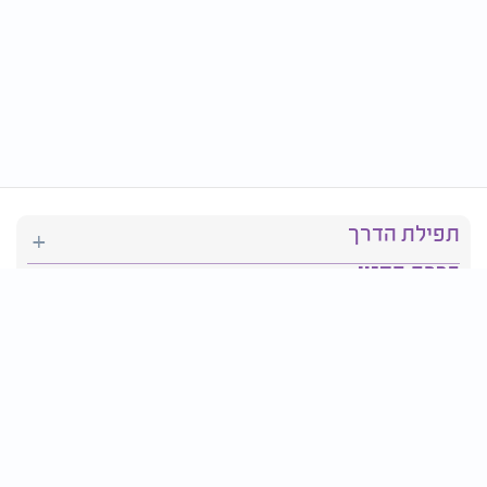
תפילת הדרך
ברכת המזון
יהדות
סידור תפילה
בריאות
חגים ומועדים