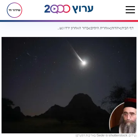
שידור חי
דף הבית
יהדות
אחרית הימים
בדור האחרון ירדו נשמות שיש בהן טמטום הלב: 3 סימנים לבא המשיח
(צילום: Sede19/shutterstock/באדיבות המצלם)