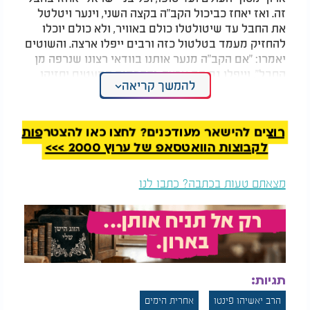
זה. ואז יאחז כביכול הקב"ה בקצה השני, וינער ויטלטל
את החבל עד שיטולטלו כולם באוויר, ולא כולם יוכלו
להחזיק מעמד בטלטול כזה ורבים ייפלו ארצה. והשוטים
יאמרו: "אם הקב"ה מנער אותנו בוודאי רצונו שנרפה מן
החבל", וייפלו גם הם ארצה, והחכמים המעטים יחזיקו
להמשך קריאה
בחבל נחלתו בכל כוחם ומאודם ולא ירפו ממנו, וזה
"חבלו של משיח". והסימן השלישי, שבדורו של משיח
יהיו בורּות נוראה ובלבול בין טוב לרע, והבירור יהיה
רוצים להישאר מעודכנים? לחצו כאן להצטרפות
באופן הדומה לניפוי הקמח בנפה.
לקבוצות הוואטסאפ של ערוץ 2000 >>>
(באדיבות משכן שילה)
מצאתם טעות בכתבה? כתבו לנו
תגיות:
הרב יאשיהו פינטו
אחרית הימים