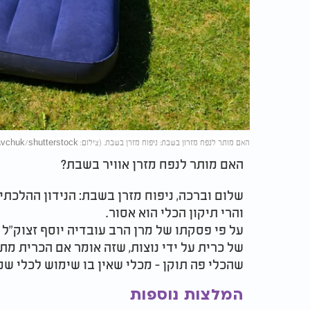
האם מותר לנפח מזרון בשבת: ניפוח מזרן בשבת. (צילום: MariKravchuk/shutterstock)
האם מותר לנפח מזרן אוויר בשבת?
שלום וברכה, ניפוח מזרן בשבת: הנידון ההלכת
והרי תיקון הכלי הוא אסור.
על פי פסקתו של מרן הרב עובדיה יוסף זצוק"ל 
של כרית על ידי נוצות, שזה אומר אם הכרית מ
שהכלי פה תוקן - מכלי שאין בו שימוש לכלי שמ
המלצות נוספות