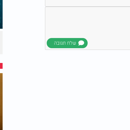
| הרב חגי צדוק - שבת: