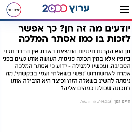
שידור חי
יודעים מה זה חן? כך אפשר
דף הבית
יהדות
חגים ומועדים
פורים
יודעים מה זה חן? כך אפשר לזכות בו כמו אסתר המלכה
לזכות בו כמו אסתר המלכה
חן הוא הקרנת חינניות הנמצאת באדם, אין הדבר תלוי
ביופיו אלא במין תכונה פנימית העושה אותו נעים בפני
הסביבה. ועכשיו למגילה - ידוע כי אסתר המלכה
אמרה לאחשוורוש 'נפשי בשאלתי ועמי בבקשתי', מה
ניסתה להשיג בשאלה הזו? וכיצד היא הובילה אותו
לתכונה שכולנו כמהים אליה?
חיים גפן
05.03.23 י"ב אדר התשפ"ג