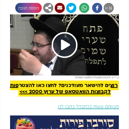
א
א
הוספת תגובה
Play
להמשך קריאה
(צילום: khiari raafet/shutterstock)
Video
רוצים להישאר מעודכנים? לחצו כאן להצטרפות
לקבוצות הוואטסאפ של ערוץ 2000 >>>
מצאתם טעות בכתבה? כתבו לנו