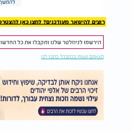
להמשך 
רוצים להישאר מעודכנים? לחצו כאן להצטרפות ל
המלצות נוספות
הירשמו לניוזלטר שלנו ותקבלו את כל החדשו
מצאתם טעות בכתבה? כתבו לנו
האם מותר לקפל טלית
האם מותר ל
בשבת?
ציפורניים ב
ע"פ ההלכה ישנה גם בעייתיות לאדם בוגר בליטו
"מוקצה" בשבת ואסור להזיז אותם. ע"פ פסיקתו