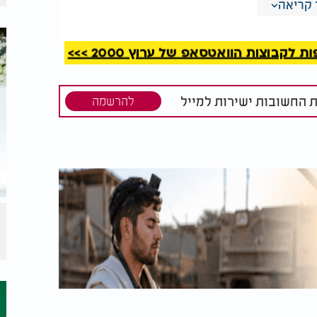
קריאה
קבוצות הוואטסאפ של ערוץ 2000 >>>
ת החשובות ישירות למייל
להרשמה
שייף
האם מותר חשמל בשבת?
שבת?
ף של כלב עם פרווה. כל בעלי החיים הם
 של מר"ן ב"שולחן ערוך", אסור בהחלט לטלטל