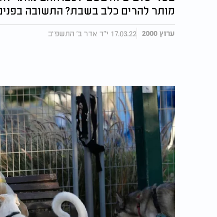
מותר להרים כלב בשבת? התשובה בפנים ע
17.03.22 י"ד אדר ב' התשפ"ב
ערוץ 2000