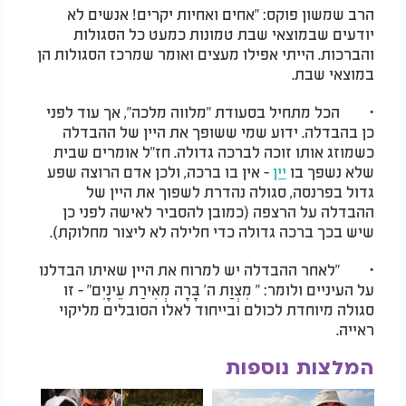
הרב שמשון פוקס: "אחים ואחיות יקרים! אנשים לא
יודעים שבמוצאי שבת טמונות כמעט כל הסגולות
והברכות. הייתי אפילו מעצים ואומר שמרכז הסגולות הן
במוצאי שבת.
· הכל מתחיל בסעודת "מלווה מלכה", אך עוד לפני
כן בהבדלה. ידוע שמי ששופך את היין של ההבדלה
כשמוזג אותו זוכה לברכה גדולה. חז"ל אומרים שבית
שלא נשפך בו
יין
- אין בו ברכה, ולכן אדם הרוצה שפע
גדול בפרנסה, סגולה נהדרת לשפוך את היין של
ההבדלה על הרצפה (כמובן להסביר לאישה לפני כן
שיש בכך ברכה גדולה כדי חלילה לא ליצור מחלוקת).
· "לאחר ההבדלה יש למרוח את היין שאיתו הבדלנו
על העיניים ולומר: " מִצְוַת ה' בָּרָה מְאִירַת עֵינָיִם" - זו
סגולה מיוחדת לכולם ובייחוד לאלו הסובלים מליקוי
ראייה.
המלצות נוספות