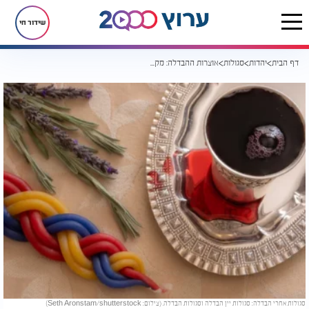
שידור חי
דף הבית
יהדות
סגולות
אוצרות ההבדלה: מקבץ סגולות רק במוצאי שבת
סגולות אחרי הבדלה: סגולות יין הבדלה וסגולות הבדלה. (צילום: Seth Aronstam/shutterstock)