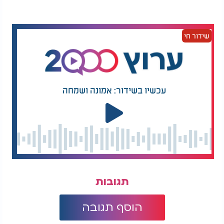
· "המילה סולם היא גם ראשי תיבות של "
עודת
ס
וית
לכה" - אם אדם יקפיד על סעודת מלווה מלכה
לו
מ
שידור חי
באכילת לחם בצאת השבת, הוא יזכה לפרנסה טובה
ולשפע גדול."
עכשיו בשידור: אמונה ושמחה
תגובות
סגולות אחרי הבדלה: סגולות יין הבדלה וסגולות הבדלה
- הרב שמשון פוקס:
הוסף תגובה