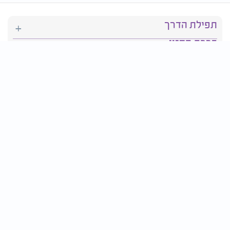
תפילת הדרך
ברכת המזון
יהדות
סידור תפילה
בריאות
חגים ומועדים
פרטים ליצירת קשר:
טלפון : 2610*