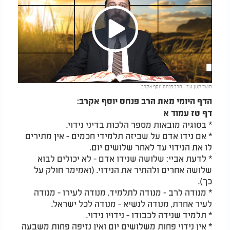
Play
מועד קטן ט"ז - הרב פנחס יוסף אקרב
Video
הדף היומי מאת הרב פנחס יוסף אקרב:
דף טז עמוד א
* בסוגיה מובאות מספר הלכות בדיני נידוי.
* אם נידו אדם על שביזה תלמידי חכמים - אין מתירים
לו את הנידוי עד לאחר שלושים יום.
* לדעת אביי: שלושה שנידו אדם - לא יכולים לבוא
שלושה אחרים ולהתיר את הנידוי. (ואמימר חולק על
כך).
* מנודה לרב - מנודה לתלמיד, מנודה לעירו - מנודה
לעיר אחרת, מנודה לנשיא - מנודה לכל ישראל.
* תלמיד שנידה לכבודו - נידויו נידוי.
* אין נידוי פחות משלושים יום ואין נזיפה פחות משבעה