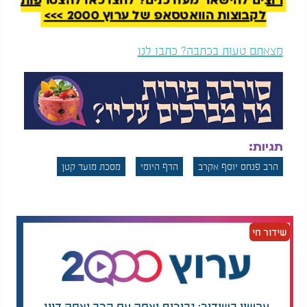
רוצים להישאר מעודכנים? לחצו כאן להצטרפות
לקבוצות הוואטסאפ של ערוץ 2000 >>>
דף יומי:
הדף היומי
דף יומי: הדף היומי
לצפייה - מועד קטן י"ח
מצאתם טעות בכתבה? כתבו לנו
לצפייה - מועד קטן כ"ב
- כ"ח שבט
- ב' אדר א'
תגיות:
הרב פנחס יוסף אקרב
הדף היומי
מסכת מועד קטן
שידור חי
עכשיו בשידור: גבורות יצחק עם הרב יצחק דיין