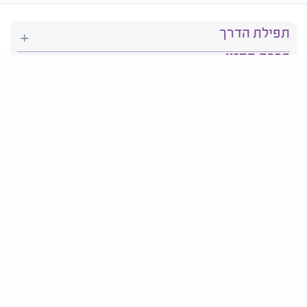
תפילת הדרך
ברכת המזון
יהדות
סידור תפילה
בריאות
חגים ומועדים
פרטים ליצירת קשר:
טלפון : 2610*