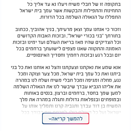
בתקופה זו של חבלי משיח ויעלו נא עד אליך כל
התחינות והתפילות והבקשות אשר עמך בית ישראל
התפללו על הגאולה השלמה בכל הדורות.
וזכור כי אנחנו עמך וצאן מרעיתך, בניך אהוביך, ככתוב
בתורתך "בני בכורי ישראל", ובזכות האבות הקדושים
וכל הצדיקים שהיו מאז בריאת העולם ועד ימינו ובזכות
האמונה והתקווה שאנו מצפים לישועתך ברחמים בכל
יום ובכל רגע ובזכות רחמיך וחסדיך האינסופיים.
אנא שמע את נאקתנו וצעקתנו והצל נא אותנו ואת כל בני
ביתנו ואת כל עמך בית ישראל, מכל צער וצוקה ומכל
נגע, מחלה ומגיפה ומכל חבלי משיח ושלח לנו במהרה
את אליהו הנביא עבדך שיבשר לנו את הגאולה השלמה
למען שמך בחסד, ברחמים וברצון, בנסים באותות
ובמופתים ובנפלאות גדולות ותגלה במהרה את מלך
המשיח בן דוד עבדך ותגביה קרנו ותמליך אותו על
ישראל ועל כל העולם כולו, לפרסם שם כבודך בכל
להמשך קריאה
רחבי תבל ותבנה את בית מקדשנו ותפארתנו בירושלים
עיר הקודש והחזר שכינתך לציון ותתגלה מלכותך על כל