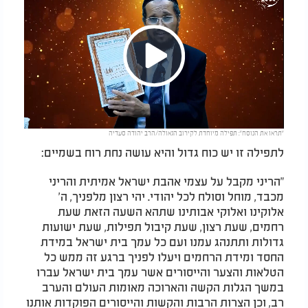
Play
"תראו את הנוסח": תפילה מיוחדת לקירוב הגאולה/הרב יהודה סעדיה
Video
לתפילה זו יש כוח גדול והיא עושה נחת רוח בשמיים:
"הריני מקבל על עצמי אהבת ישראל אמיתית והריני
מכבד, מוחל וסולח לכל יהודי. יהי רצון מלפניך, ה'
אלוקינו ואלוקי אבותינו שתהא השעה הזאת שעת
רחמים, שעת רצון, שעת קיבול תפילות, שעת ישועות
גדולות ותתנהג עמנו ועם כל עמך בית ישראל במידת
החסד ומידת הרחמים ויעלו לפניך ברגע זה ממש כל
הטלאות והצער והייסורים אשר עמך בית ישראל עברו
במשך הגלות הקשה והארוכה מאומות העולם והערב
רב, וכן הצרות הרבות והקשות והייסורים הפוקדות אותנו