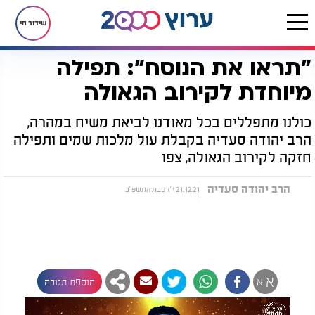
שידור חי
"תראו את הנוסח": תפילה
דף הבית
יהדות
"תראו את הנוסח": תפילה מיוחדת לקירוב הגאולה
מיוחדת לקירוב הגאולה
כולנו מתפללים בכל מאודנו לביאת משיח במהרה,
הרב יהודה סעדיה בקבלת עול מלכות שמים ותפילה
חזקה לקירוב הגאולה, צפו
הרב יהודה סעדיה
21.12.21 י"ז טבת התשפ"ב
א
א
הוספת תגובה