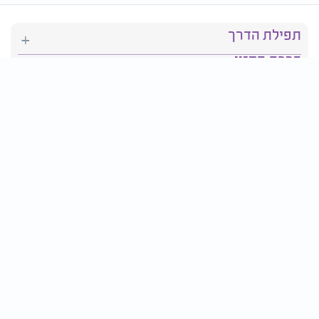
תפילת הדרך
ברכת המזון
יהדות
סידור תפילה
בריאות
חגים ומועדים
פרטים ליצירת קשר:
טלפון : 2610*