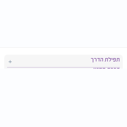
תפילת הדרך
ברכת המזון
יהדות
סידור תפילה
בריאות
חגים ומועדים