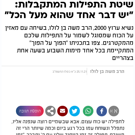
שיטת התפילות המתקבלות:
"יש דבר אחד שהוא מעל הכל"
נשיא ערוץ 2000, הרב משה בן לולו, בשיחה עם מאזין
על הכוח שמסוגל לשמור על התפילות שלכם
מהמקטרגים. צפו בתכניתו "הפוך על הפוך"
המתקיימת בכל אחד מימות השבוע בשעה אחת
בצהריים
הרב משה בן לולו
25.11.21 כ"א כסלו התשפ"ב
א
א
הוספת תגובה
לתפילה יש כוח עצום. אבא שבשמיים רוצה שנפנה אליו,
נתפלל ונשוחח עמו בכל רגע ביום וכמה שיותר הרי זה
משובח. תפילה זה זמן הייחוד שלנו עם ה' יתברך, "זמן