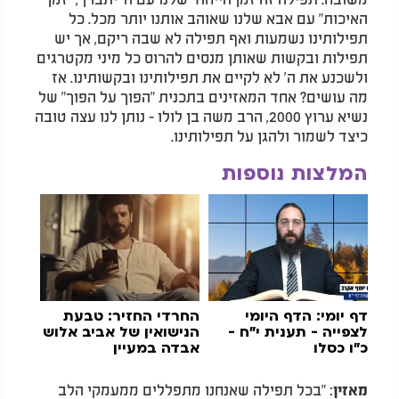
האיכות" עם אבא שלנו שאוהב אותנו יותר מכל. כל
תפילותינו נשמעות ואף תפילה לא שבה ריקם, אך יש
תפילות ובקשות שאותן מנסים להרוס כל מיני מקטרגים
ולשכנע את ה' לא לקיים את תפילותינו ובקשותינו. אז
מה עושים? אחד המאזינים בתכנית "הפוך על הפוך" של
נשיא ערוץ 2000, הרב משה בן לולו - נותן לנו עצה טובה
כיצד לשמור ולהגן על תפילותינו.
המלצות נוספות
דף יומי:
הדף היומי
החרדי החזיר: טבעת
לצפייה - תענית י"ח -
הנישואין של אביב אלוש
כ"ו כסלו
אבדה במעיין
: "בכל תפילה שאנחנו מתפללים ממעמקי הלב
מאזין