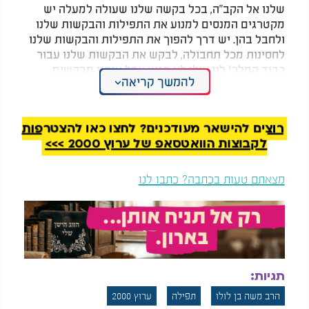
שלנו אל הקב"ה, בכל בקשה שלנו שעולה למעלה יש
מקטרגים המנסים למנוע את התפילות והבקשות שלנו
ולחבל בהן. יש דרך להפוך את התפילות והבקשות שלנו
לחסינות מכל תחבולה, לבקש את הבקשות שלנו עבור
כבוד המלך! לנו אולי לא מגיע אבל אנחנו מבקשים
להמשך קריאה
בעבור המלך, בעבור אבא שבשמיים, ואז ודאי נזכה
לשמירת התפילות ממקטרגים ולקיום הבקשות שלנו".
רוצים להישאר מעודכנים? לחצו כאן להצטרפות
לקבוצות הוואטסאפ של ערוץ 2000 >>>
מצאתם טעות בכתבה? כתבו לנו
תגיות:
הרב משה בן לולו
תפילה
ערוץ 2000