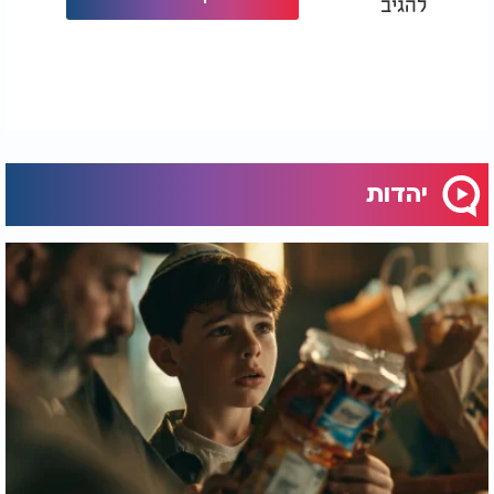
להגיב
יהדות