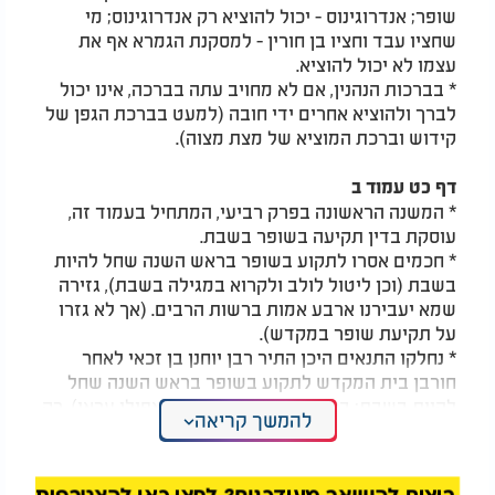
שופר; אנדרוגינוס - יכול להוציא רק אנדרוגינוס; מי
שחציו עבד וחציו בן חורין - למסקנת הגמרא אף את
עצמו לא יכול להוציא.
* בברכות הנהנין, אם לא מחויב עתה בברכה, אינו יכול
לברך ולהוציא אחרים ידי חובה (למעט בברכת הגפן של
קידוש וברכת המוציא של מצת מצוה).
דף כט עמוד ב
* המשנה הראשונה בפרק רביעי, המתחיל בעמוד זה,
עוסקת בדין תקיעה בשופר בשבת.
* חכמים אסרו לתקוע בשופר בראש השנה שחל להיות
בשבת (וכן ליטול לולב ולקרוא במגילה בשבת), גזירה
שמא יעבירנו ארבע אמות ברשות הרבים. (אך לא גזרו
על תקיעת שופר במקדש).
* נחלקו התנאים היכן התיר רבן יוחנן בן זכאי לאחר
חורבן בית המקדש לתקוע בשופר בראש השנה שחל
להיות בשבת: בכל מקום שיש בית-דין (אפילו עראי), רק
להמשך קריאה
במקום שיש בית-דין קבוע, ביבנה בלבד.
המלצות נוספות