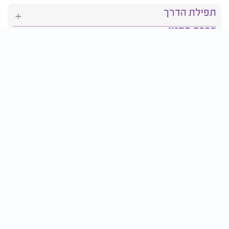
תפילת הדרך
ברכת המזון
יהדות
סידור תפילה
בריאות
חגים ומועדים
פרטים ליצירת קשר:
טלפון : 2610*
פקס: 03-9509719