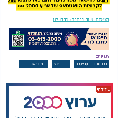
רוצים להישאר מעודכנים? לחצו כאן להצטרפות
לקבוצות הוואטסאפ של ערוץ 2000 >>>
מצאתם טעות בכתבה? כתבו לנו
דף יומי:
הדף היומי
דף יומי: הדף היומי
לצפייה -
ראש השנה
ד’
לצפייה - ראש השנה
- ז’ חשוון: הרב אקרב
כ"ז - א' כסלו
תגיות:
הרב פנחס יוסף אקרב
הדף היומי
מסכת ראש השנה
שידור חי
עכשיו בשידור: ההפטרה והפרשה עם הרב הרצל