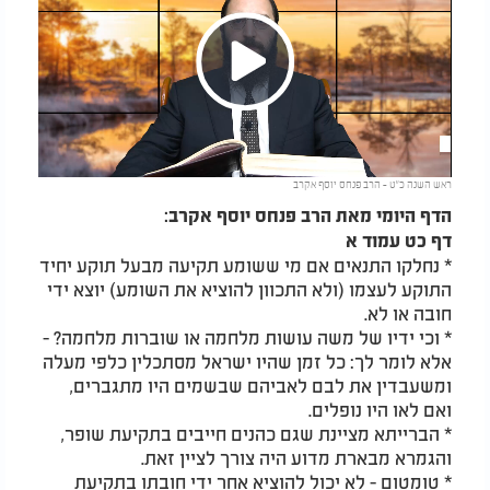
Play
ראש השנה כ"ט - הרב פנחס יוסף אקרב
Video
הדף היומי מאת הרב פנחס יוסף אקרב:
דף כט עמוד א
* נחלקו התנאים אם מי ששומע תקיעה מבעל תוקע יחיד
התוקע לעצמו (ולא התכוון להוציא את השומע) יוצא ידי
חובה או לא.
* וכי ידיו של משה עושות מלחמה או שוברות מלחמה? -
אלא לומר לך: כל זמן שהיו ישראל מסתכלין כלפי מעלה
ומשעבדין את לבם לאביהם שבשמים היו מתגברים,
ואם לאו היו נופלים.
* הברייתא מציינת שגם כהנים חייבים בתקיעת שופר,
והגמרא מבארת מדוע היה צורך לציין זאת.
* טומטום - לא יכול להוציא אחר ידי חובתו בתקיעת