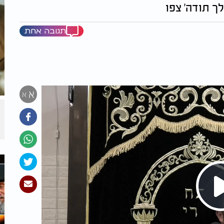
ך תודה' צפו
תגובה אחת
א
א