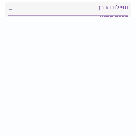
תפילת הדרך
ברכת המזון
יהדות
סידור תפילה
בריאות
חגים ומועדים
פרטים ליצירת קשר:
טלפון : 2610*
פקס: 03-9509719