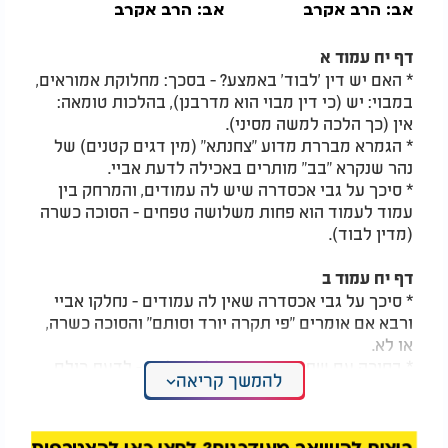
אב: הרב אקרב
אב: הרב אקרב
דף יח עמוד א
* האם יש דין 'לבוד' באמצע? - בסכך: מחלוקת אמוראים,
במבוי: יש (כי דין מבוי הוא מדרבנן), בהלכות טומאה:
אין (כך הלכה למשה מסיני).
* הגמרא מבררת מדוע "צחנתא" (מין דגים קטנים) של
נהר שנקרא "בב" מותרים באכילה לדעת אביי.
* סיכך על גבי אכסדרה שיש לה עמודים, והמרחק בין
עמוד לעמוד הוא פחות משלושה טפחים - הסוכה כשרה
(מדין לבוד).
דף יח עמוד ב
* סיכך על גבי אכסדרה שאין לה עמודים - נחלקו אביי
ורבא אם אומרים "פי תקרה יורד וסותם" והסוכה כשרה,
או לא.
* בסוכה עם שתי דפנות מקבילות בלבד - לדעת כולם
להמשך קריאה
לא אומרים "פי תקרה יורד וסותם" (כיון שרבים עוברים
שם).
* אכסדרה בבקעה - נחלקו רב ושמואל אם נחשבת