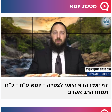
מסכת יומא
דף יומי: הדף היומי לצפייה - יומא פ"ח - כ"ח
תמוז: הרב אקרב