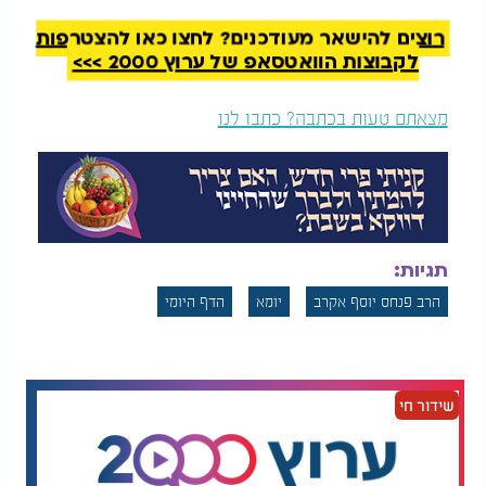
רוצים להישאר מעודכנים? לחצו כאן להצטרפות
לקבוצות הוואטסאפ של ערוץ 2000 >>>
מצאתם טעות בכתבה? כתבו לנו
דף יומי:
הדף היומי
דף יומי: הדף היומי
לצפייה -
יומא
ט"ו - י"ד
לצפייה - יומא ט"ז - ט"ו
אייר: הרב אקרב
אייר: הרב אקרב
תגיות:
הרב פנחס יוסף אקרב
יומא
הדף היומי
שידור חי