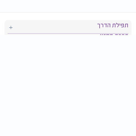
תפילת הדרך
ברכת המזון
יהדות
סידור תפילה
בריאות
חגים ומועדים