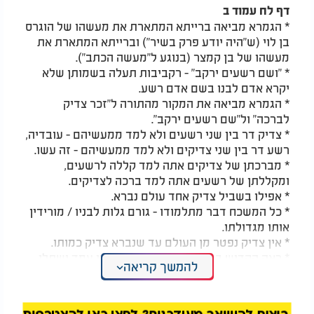
דף לח עמוד ב
* הגמרא מביאה ברייתא המתארת את מעשהו של הוגרס
בן לוי (ש"היה יודע פרק בשיר") וברייתא המתארת את
מעשהו של בן קמצר (בנוגע ל"מעשה הכתב").
* "ושם רשעים ירקב" - רקביבות תעלה בשמותן שלא
יקרא אדם לבנו בשם אדם רשע.
* הגמרא מביאה את המקור מהתורה ל"זכר צדיק
לברכה" ול"שם רשעים ירקב".
* צדיק דר בין שני רשעים ולא למד ממעשיהם - עובדיה,
רשע דר בין שני צדיקים ולא למד ממעשיהם - זה עשו.
* מברכתן של צדיקים אתה למד קללה לרשעים,
ומקללתן של רשעים אתה למד ברכה לצדיקים.
* אפילו בשביל צדיק אחד עולם נברא.
* כל המשכח דבר מתלמודו - גורם גלות לבניו / מורידין
אותו מגדולתו.
* אין צדיק נפטר מן העולם עד שנברא צדיק כמותו.
* ראה הקדוש ברוך הוא שצדיקים מועטין עמד ושתלן
להמשך קריאה
בכל דור ודור.
* אפילו בשביל צדיק אחד העולם מתקיים.
* כיון שיצאו רוב שנותיו של אדם ולא חטא - שוב אינו