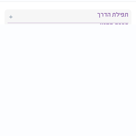
תפילת הדרך
ברכת המזון
יהדות
סידור תפילה
בריאות
חגים ומועדים
פרטים ליצירת קשר:
טלפון : 2610*