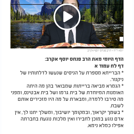
Play
יומא ל"ח - הרב פנחס יוסף אקרב
Video
הדף היומי מאת הרב פנחס יוסף אקרב:
דף לח עמוד א
* הברייתא מספרת על הניסים שנעשו לדלתותיו של
ניקנור.
* הגמרא מביאה ברייתות שמבואר בהן מה היתה
האומנות המיוחדת של בית גרמו ושל בית אבטינס, ומפני
מה סירבו ללמדה, ומבארת על מה היו מזכירים אותם
לשבח.
* בשמך יקראוך, ובמקומך יושיבוך, ומשלך יתנו לך, אין
אדם נוגע במוכן לחבירו ואין מלכות נוגעת בחברתה
אפילו כמלא נימא.