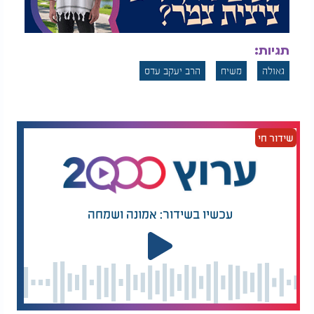
תגיות:
גאולה
משיח
הרב יעקב עדס
שידור חי
עכשיו בשידור: אמונה ושמחה