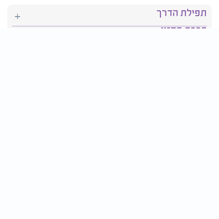
תפילת הדרך
ברכת המזון
יהדות
סידור תפילה
בריאות
חגים ומועדים
פרטים ליצירת קשר:
טלפון : 2610*
פקס: 03-9509719