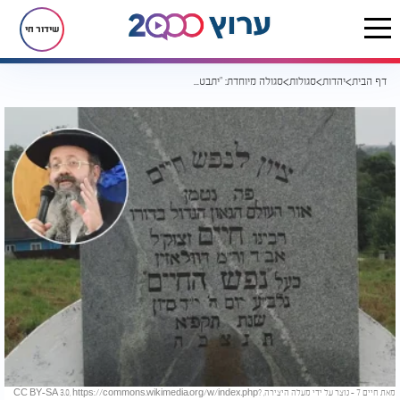
שידור חי
דף הבית
יהדות
סגולות
סגולה מיוחדת: "יתבטלו כל צרותיו ויזכה לישועות גדולות"
מאת חיים 7 - נוצר על ידי מעלה היצירה, CC BY-SA 3.0, https://commons.wikimedia.org/w/index.php?