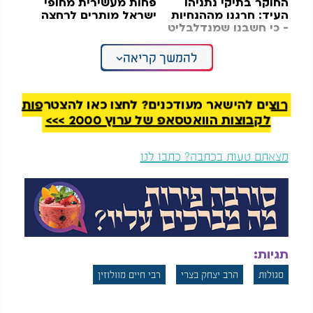
החוקר בתיקי נתניהו
פחות מעשירית מחופי
העיד: חרגנו מההנחיות
ישראל מותרים לרחצה
- כי חשבנו שמנדלבליט
מונע את החקירה
להמשך קריאה
הרב בצרי שליט"א מסר כי זו זכות גדולה לפרסם את זה
בכל המדיה לזיכוי הרבים.
רוצים להישאר מעודכנים? לחצו כאן להצטרפות
לקבוצות הוואטסאפ של ערוץ 2000 >>>
מצאתם טעות בכתבה? כתבו לנו
תגיות:
סגולות
הרב יצחק בצרי
רבי חיים מוולוזין