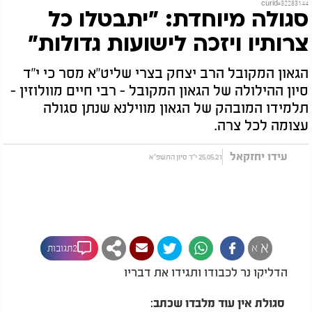
curid=32283144
סגולה מיוחדת: "יתבטלו כל
צרותיו ויזכה לישועות גדולות"
הגאון המקובל הרב יצחק בצרי שליט"א מסר כי י"ד
סיון ההילולה של הגאון המקובל - רבי חיים מוולוזין -
תלמידו המובהק של הגאון מווילנא שנתן סגולה
עצומה לכל צרה.
עידו יחזקאל
25.05.21 י"ד סיון התשפ"א
א
א
2תגובות
הדליקו נר לכבודו ותגידו את דבריו
סגולת אין עוד מלבדו שכתב: