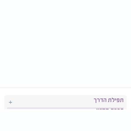
תפילת הדרך
ברכת המזון
יהדות
סידור תפילה