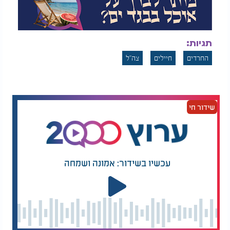
תגיות:
החרדים
חיילים
צה"ל
שידור חי
עכשיו בשידור: אמונה ושמחה