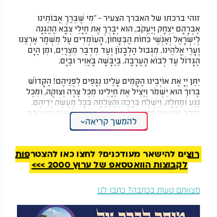
לנקודת רתיחה
זוהי ברכתו של האברך הצעיר - "מִי שֶׁבֵּרַךְ אֲבוֹתֵינוּ
אַבְרָהָם יִצְחָק וְיַעֲקֹב, הוּא יְבָרֵךְ אֶת חַיָּלֵי צְבָא הַהֲגַנָּה
לְיִשְׂרָאֵל וְאַנְשֵׁי כֹּחוֹת הַבִּטָּחוֹן, הָעוֹמְדִים עַל מִשְׁמַר אַרְצֵנוּ
וְעָרֵי אֱלֹהֵינוּ, מִגְּבוּל הַלְּבָנוֹן וְעַד מִדְבַּר מִצְרַיִם, וּמִן הַיָּם
הַגָּדוֹל עַד לְבוֹא הָעֲרָבָה, בַּיַּבָּשָׁה בָּאֲוִיר וּבַיָּם.
יִתֵּן יְיָ אֶת אוֹיְבֵינוּ הַקָּמִים עָלֵינוּ נִגָּפִים לִפְנֵיהֶם! הַקָּדוֹשׁ
בָּרוּךְ הוּא יִשְׁמֹר וְיַצִּיל אֶת חַיָלֵינוּ מִכׇּל צָרָה וְצוּקָה, וּמִכׇּל
נֶגַע וּמַחֲלָה, וְיִשְׁלַח בְּרָכָה וְהַצְלָחָה בְּכָל מַעֲשֵׂה יְדֵיהֶם.
יַדְבֵּר שׂוֹנְאֵינוּ תַּחְתֵּיהֶם, וִיעַטְּרֵם בְּכֶתֶר יְשׁוּעָה וּבְעֲטֶרֶת
להמשך קריאה
נִצָּחוֹן. וִיקֻיַּם בָּהֶם הַכָּתוּב: "כִּי יְיָ אֱלֹהֵיכֶם הַהֹלֵךְ עִמָּכֶם,
לְהִלָּחֵם לָכֶם עִם אֹיְבֵיכֶם לְהוֹשִׁיעַ אֶתְכֶם". וְנֹאמַר: "אָמֵן".
רוצים להישאר מעודכנים? לחצו כאן להצטרפות
לקבוצות הוואטסאפ של ערוץ 2000 >>>
מצאתם טעות בכתבה? כתבו לנו