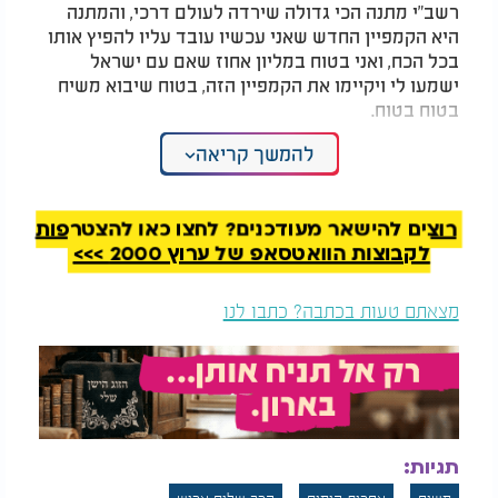
רשב"י מתנה הכי גדולה שירדה לעולם דרכי, והמתנה
היא הקמפיין החדש שאני עכשיו עובד עליו להפיץ אותו
בכל הכח, ואני בטוח במליון אחוז שאם עם ישראל
ישמעו לי ויקיימו את הקמפיין הזה, בטוח שיבוא משיח
בטוח בטוח.
המלצות נוספות
להמשך קריאה
רוצים להישאר מעודכנים? לחצו כאן להצטרפות
לקבוצות הוואטסאפ של ערוץ 2000 >>>
מצאתם טעות בכתבה? כתבו לנו
מצמרר - הרב פינטו
הדרך לאיחוד הנשמות
חושף: "עוד 30 יום
ניפגש"
"
מה הקמפיין? הקמפיין שלי נקרא 'אהבת
מה עושים?
ישראל במסירות נפש עד המשיח'. מה זה אהבת ישראל?
תגיות:
כולם מדברים אהבת ישראל, אהבת ישראל, וכמו