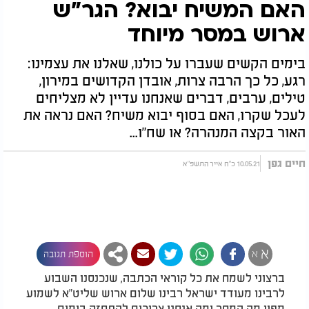
האם המשיח יבוא? הגר"ש
ארוש במסר מיוחד
בימים הקשים שעברו על כולנו, שאלנו את עצמינו:
רגע, כל כך הרבה צרות, אובדן הקדושים במירון,
טילים, ערבים, דברים שאנחנו עדיין לא מצליחים
לעכל שקרו, האם בסוף יבוא משיח? האם נראה את
האור בקצה המנהרה? או שח"ו...
חיים גפן
10.05.21 כ"ח אייר התשפ"א
א
א
הוספת תגובה
ברצוני לשמח את כל קוראי הכתבה, שנכנסנו השבוע
לרבינו מעודד ישראל רבינו שלום ארוש שליט"א לשמוע
מפיו מה המסר ומה אנחנו צריכים להתחזק בימים