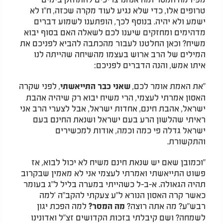
טרופים אלו, כדי שלא נגיע לעוד מקרה שכזה, ח"ו לא
ישמע ולא יהיה. בנוסף לכך, הופתענו לשמוע דברים
מדהימים ומחזקים שיענו לכם לשאלה האם בסוף יבוא
משיח? וכאן החלטנו לעבור מהכתבה להביא לפניכם את
המילים של הרב ארוש בעצמו מהשיחה שהייתה לנו
איתו אמש, והנה הדברים לפניכם:
"את האמת אומר לכם,
, לפני שקרה
שאני כבר התייאשתי
האסון אמרתי לעצמי, הרי משיח יבוא רק שיהיה אהבת
ישראל, אהבת חינם, אחדות ישראל, אבל לצערי הרב אני
ראיתי שהלשון הרע בעם ישראל ושנאת החינם בעם
ישראל גדלה פי כמה וכמה, אודות למכשירים
והתקשורת.
"וכמובן שאם יש שנאת חינם משיח לא יכול לבוא, אז
פשוט התייאשתי ואמרתי לעצמי אני לא מאמין שבקרוב
תהיה הגאולה. א-ב-ל כשהייתי במערה בליל ל"ג בעומר
כאשר קרה האסון הנורא ל"ע צעקתי להקב"ה 'למה
רבש"ע? מה אתה רוצה?
למה הפכת יגון
מה המסר?
לשמחה? ושם קיבלתי בזכות הקדושים זצ"ל ואדונינו