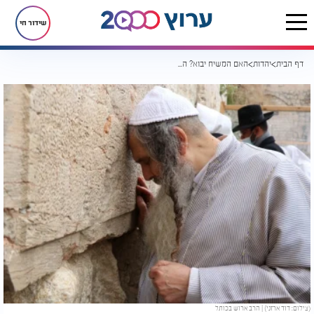
שידור חי
דף הבית
יהדות
האם המשיח יבוא? הגר"ש ארוש במסר מיוחד
(צילום: דוד ארזני) | הרב ארוש בכותל