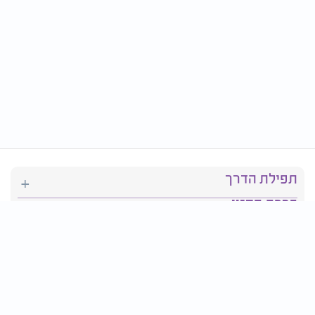
תפילת הדרך
ברכת המזון
יהדות
סידור תפילה
בריאות
חגים ומועדים