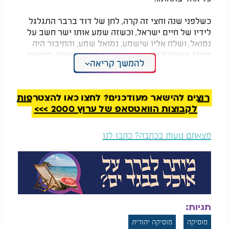
כשלפני שנה וחצי זה קרה, לחן של דוד ברבר התגלגל
לידיו של חיים ישראל, וכשזה שמע אותו ישר חשב על
נמואל, ושלח אליו שישמע. נמואל שמע, והחיבור היה
מיידי. העבודה על השיר נמשכה במשך כשנה, בניצוחו
להמשך קריאה
של המעבד והמפיק המוסיקלי דוד איכילביץ. השיר
שהיה אמור לצאת במוצאי ל"ג בעומר, יוצא כעת עם תום
ימי השבעה, מתוך רצון ותחושה לחיבור ואחדות,
רוצים להישאר מעודכנים? לחצו כאן להצטרפות
ומוקדש לרפואתם של הפצועים ולזכרם ולע"נ של
לקבוצות הוואטסאפ של ערוץ 2000 >>>
הנפטרים.
מצאתם טעות בכתבה? כתבו לנו
תגיות:
מוסיקה
מוסיקה יהודית