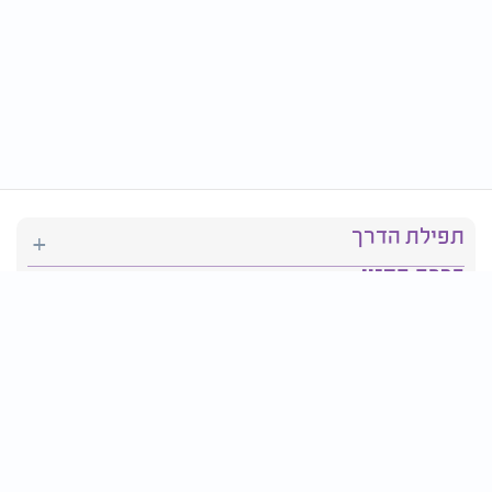
תפילת הדרך
ברכת המזון
יהדות
סידור תפילה
בריאות
חגים ומועדים