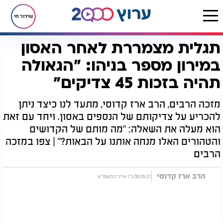
שידור חי
תגלית מצמררת לאחר האסון
דף הבית
יהדות
אחרית הימים
תגלית מצמררת לאחר האסון במירון מספר בניהו: "הגאולה תהיה בזכות 45 צדיקים"
במירון מספר בניהו: "הגאולה
תהיה בזכות 45 צדיקים"
מזכה הרבים, הרב ארז קדוסי, מתעד לנו כיצד ניתן
להכריע על צדיקותם של הנספים באסון. ויחד עם זאת
הוא מעלה את השאלה: "מה מותם של הקדושים
והטהורים האלו מנחה אותנו על הבאות?" | צפו במזכה
הרבים
הרב ארז קדוסי
08.05.21 כ"ו אייר התשפ"א