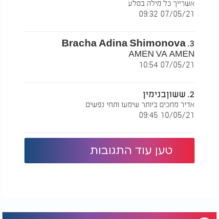
אשרייך כל מילה בסלע
07/05/21 09:32
3. Bracha Adina Shimonova
AMEN VA AMEN
07/05/21 10:54
המלצות נוספות
2. ששוןבנימין
אדיר מחכים ביותר שימעו ותחי נפשים
10/05/21 09:45
טען עוד התגובות
האם השם הזה מביא
מכה מדויקת: חיל
מזל? כך סברו גדולי
האוויר חיסל עשרות
ישראל
מחבלי חמאס בסדרת
תקיפות מורכבת
השיר של הזמר אליהו חי 'ניסיונות',
:
האזינו