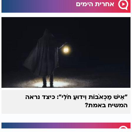
אחרית הימים
Play
Video
"אִישׁ מַכְאֹבוֹת וִידוּעַ חֹלִי": כיצד נראה
המשיח באמת?