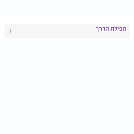
תפילת הדרך
ברכת המזון
יהדות
סידור תפילה
בריאות
חגים ומועדים