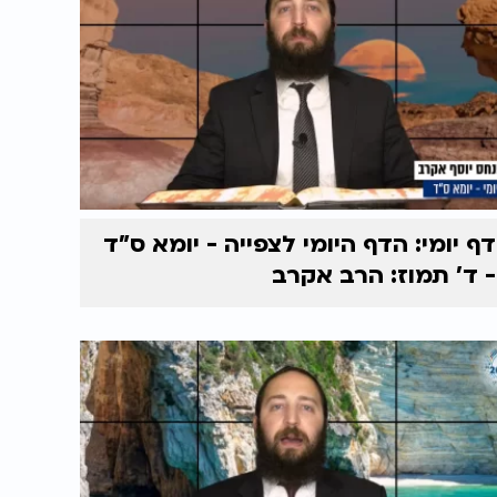
דף יומי: הדף היומי לצפייה - יומא ס"ד
- ד’ תמוז: הרב אקרב