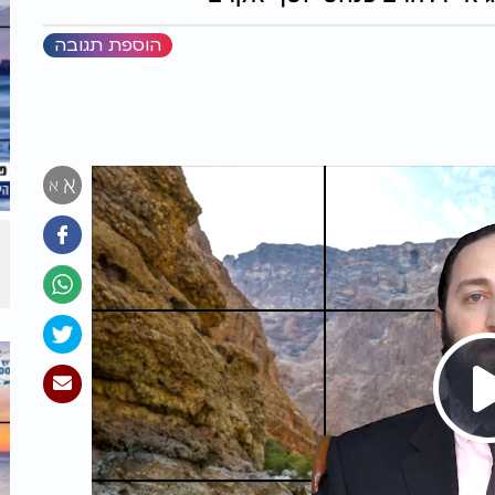
הוספת תגובה
א
א