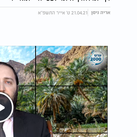
21.04.21 ט' אייר התשפ"א
אריה ניסן
Play