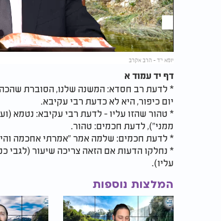
Video
יומא י"ד - הרב אקרב
דף יד עמוד א
* לדעת רב חסדא: המשנה שלנו, הסוברת שהכה
יום כיפור, היא לא כדעת רבי עקיבא.
* טהור שהזו עליו - לדעת רבי עקיבא: נטמא (ו
ממני"), לדעת חכמים: טהור.
* לדעת חכמים: שלמה אמר "אמרתי אחכמה והיא
* נחלקו הדעות אם הזאה צריכה שיעור (לגבי 
עליו).
המלצות נוספות