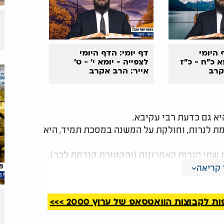
 היומי
דף יומי: הדף היומי
א כ"ח - כ"ז
לצפייה - יומא י’ - ט’
קרב
אייר: הרב אקרב
יא גם כדעת רבי עקיבא.
ת לנרות, וחולקת על המשנה במסכת תמיד, היא
שתי הנרות האחרונות (והקטורת קודמת לכך),
ראשונות (והקטורת מאוחרת לכך).
קריאה
ק את דם התמיד, מטיב שתי נרות, מקטיר קטורת.
 מטיב שתי נרות.
קבוצות הוואטסאפ של ערוץ 2000 >>>