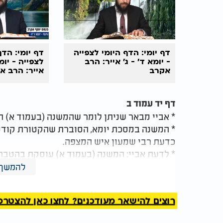
דף יומי:
הדף היומי
לצפייה
דף יומי: הדף
-
יומא
ד’ - ג’ אייר: הרב
לצפייה - יומ
אקרב
אייר: הרב א
דף יד עמוד ב
* אביי מבאר שניתן לומר שהמשנה (בעמוד א) ה
* המשנה במסכת יומא, הסוברת שהקטורת קודמ
כדעת רבי שמעון איש המצפה.
* לדעת אביי: המשנה (בעמוד א) עוסקת בהטבת 
והמשנה בפרק הבא עוסקת בהטבת חמש הנרות ה
להמשך 
* לדעת אבא שאול: מטיב חמש נרות, שוחט וזור
* לדעת חכמים: מטיב חמש נרות, מקטיר קטורת,
רוצים להישאר מעודכנים? לחצו כאן להצטרפות ל