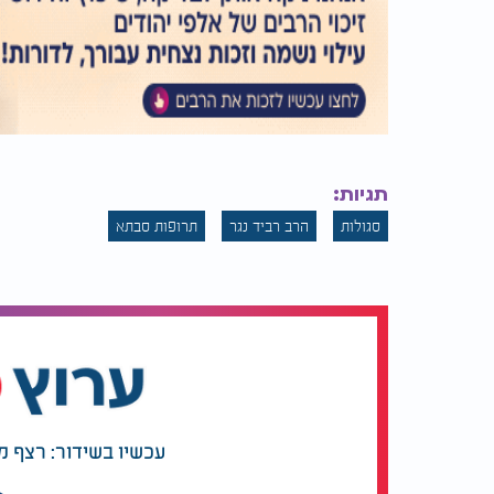
תגיות:
סגולות
הרב רביד נגר
תרופות סבתא
עכשיו בשידור: רצף מ