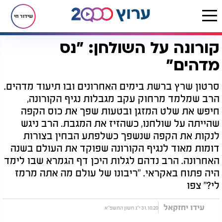
שידור חי
קורונה על השולחן: "נס
דף הבית
יהדות
מיסטיקה וקבלה
קורונה על השולחן: "נס מדהים"
מדהים"
סרטון שרץ ברשת בימים האחרונים ובו תיעוד מדהים.
הרב שמלמד מרחוק עקב מגבלות נגיף הקורונה,
חיפש את שלט המזגן ובטעות שפך את כוס הקפה
שהייתה על שולחנו, כשהזיז את המגבת. הרב ניגש
לנקות את הקפה שנשפך כשלפתע הבחין בצורות
דומות מאוד לנגיף הקורונה שפוקד את העולם בשנה
האחרונה. הרב נדהם לגלות היכן דף הגמרא שבו לימד
היה פתוח באקראי. "ריבונו של עולם מה אתה מרמז
לי?" צפו
עידו יחזקאל
31.10.20 י"ג חשון התשפ"א