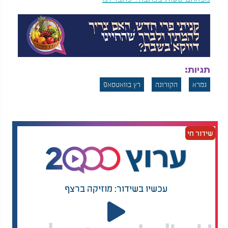
תגיות:
גמרא
הקורונה
רץ בוואטסאפ
שידור חי
עכשיו בשידור: מוזיקה ברצף