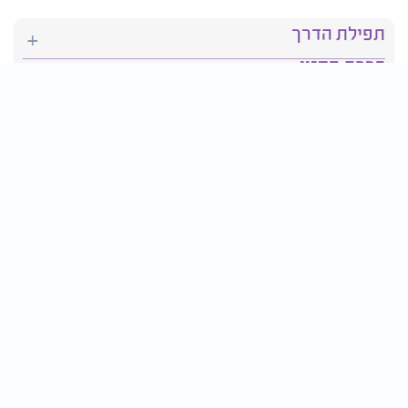
תפילת הדרך
ברכת המזון
יהדות
סידור תפילה
בריאות
חגים ומועדים
פרטים ליצירת קשר:
טלפון : 2610*