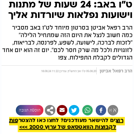
ט"ו באב: 24 שעות של מתנות
וישועות נפלאות שיורדות אליך
הרב רפאל אביטן בסרטון מיוחד לט"ו באב מסביר
כמה חשוב לנצל את היום הזה שמתחיל הלילה"
"לזכות לברכה, לישועה, לשפע, לפרנסה, לבריאות,
לזוגויות ולכל מה שרק חסר לכם". יום זה הוא יום אחד
הגדולים לקבלת התפילות. צפו
הרב רפאל אביטן
05.08.20 ט"ו אב התש"פ, עודכן 11:22 18.08.24
להמשך קריאה
א
א
הוספת תגובה
רוצים להישאר מעודכנים? לחצו כאן להצטרפות
לקבוצות הוואטסאפ של ערוץ 2000 >>>