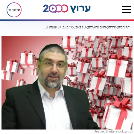
שידור חי
דף הבית
יהדות
חגים ומועדים
ט"ו באב
ט"ו באב: 24 שעות של מתנות וישועות נפלאות שיורדות אליך
(צילום: Jezper/shutterstock)