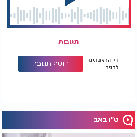
תגובות
היו הראשונים
הוסף תגובה
להגיב
ט"ו באב