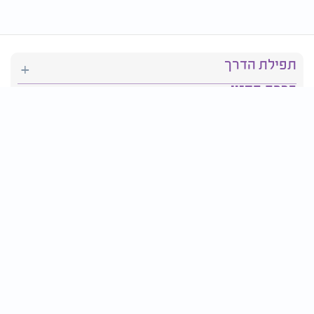
תפילת הדרך
ברכת המזון
יהדות
סידור תפילה
בריאות
חגים ומועדים