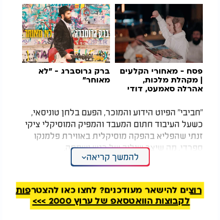
פסח - מאחורי הקלעים
ברק גרוסברג - "לא
| מקהלת מלכות,
מאוחר"
אהרלה סאמעט, דודי
קאליש, שלוימי גרטנר,
חסידימלעך
"חביבי" הפיוט הידוע והמוכר, הפעם בלחן טוניסאי,
כשעל העיבוד חתום המעבד והמפיק המוסיקלי ציקי
זנתי שהפליא בהפקה מוסיקלית באווירת פלמנקו
ספרדי, מה שיצר שילוב של רגש ושמחה.
להמשך קריאה
האזנה מהנה!
רוצים להישאר מעודכנים? לחצו כאן להצטרפות
לקבוצות הוואטסאפ של ערוץ 2000 >>>