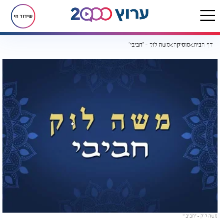
שידור חי
דף הבית
מוסיקה
משה לוק - "חביבי"
משה לוק – "חביבי"