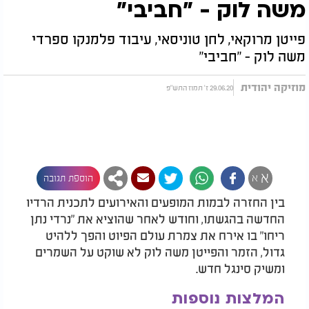
משה לוק - "חביבי"
פייטן מרוקאי, לחן טוניסאי, עיבוד פלמנקו ספרדי
משה לוק - "חביבי"
מוזיקה יהודית
29.06.20 ז' תמוז התש"פ
א
א
הוספת תגובה
בין החזרה לבמות המופעים והאירועים לתכנית הרדיו
החדשה בהגשתו, וחודש לאחר שהוציא את "נרדי נתן
ריחו" בו אירח את צמרת עולם הפיוט והפך ללהיט
גדול, הזמר והפייטן משה לוק לא שוקט על השמרים
ומשיק סינגל חדש.
המלצות נוספות