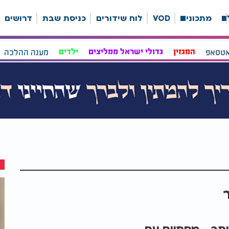
ה
מתכונים
VOD
לוח שידורים
כניסת שבת
דרושים
אטסאפ
המגזין
גדולי ישראל ממליצים
ילדים
מענה ההלכה