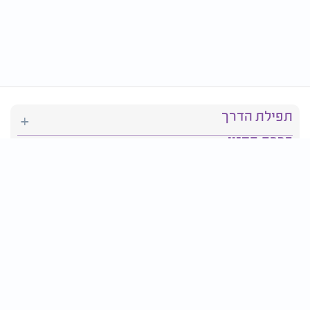
תפילת הדרך
ברכת המזון
יהדות
סידור תפילה
בריאות
חגים ומועדים