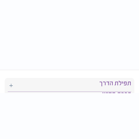
תפילת הדרך
ברכת המזון
יהדות
סידור תפילה
בריאות
חגים ומועדים