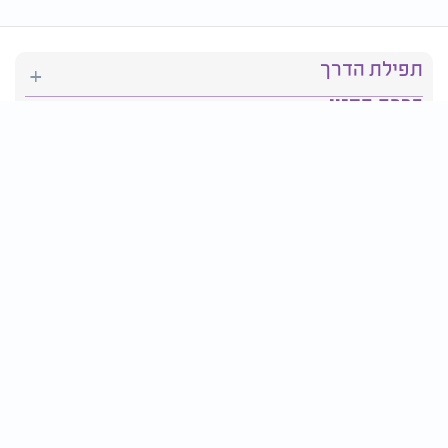
תפילת הדרך
ברכת המזון
יהדות
סידור תפילה
בריאות
חגים ומועדים
פרטים ליצירת קשר: