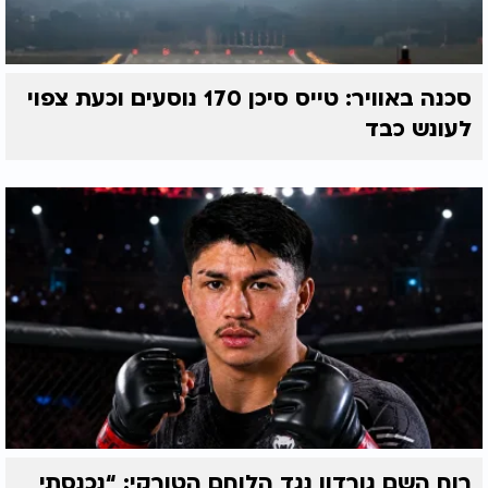
סכנה באוויר: טייס סיכן 170 נוסעים וכעת צפוי
לעונש כבד
רוח השם גורדון נגד הלוחם הטורקי: “נכנסתי