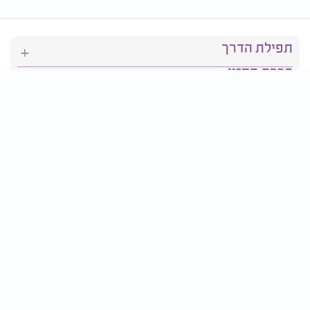
תפילת הדרך
ברכת המזון
יהדות
סידור תפילה
בריאות
חגים ומועדים
פרטים ליצירת קשר: