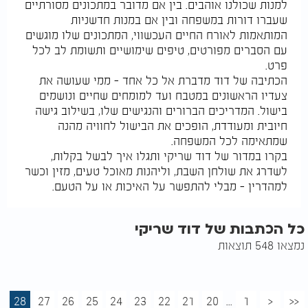
למנות שכולנו אוהבים. בין אם מדובר במתכונים מסורתיים
שעברו דורות במשפחה ובין אם במנות חדשניות
המותאמות לאורח החיים העכשווי, המתכונים שלו מוגשים
עם הסברים מפורטים, טיפים שימושיים ותשומת לב לכל
פרט.
הכתיבה של דוד מדברת אל כל אחד – ממי שעושה את
צעדיו הראשונים במטבח ועד למומחים שחיים ונושמים
בישול. המדריכים הברורים והנגישים שלו, בשילוב גישה
חיובית ומעודדת, הופכים את הבישול לחוויה מהנה
שמתאימה לכל המשפחה.
בקרו במדור של דוד שריקי ותגלו איך לבשל בקלות,
לשדרג את שולחן השבת, וליהנות מאוכל טעים, מזין וכשר
למהדרין – מבלי להתפשר על האיכות או על הטעם.
כל הכתבות של דוד שריקי
נמצאו 548 תוצאות
28
27
26
25
24
23
22
21
20
...
1
<
<<