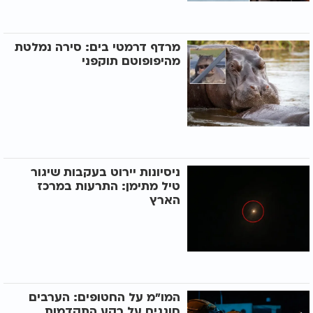
מרדף דרמטי בים: סירה נמלטת
מהיפופוטם תוקפני
ניסיונות יירוט בעקבות שיגור
טיל מתימן: התרעות במרכז
הארץ
המו"מ על החטופים: הערבים
חוגגים על רקע התקדמות